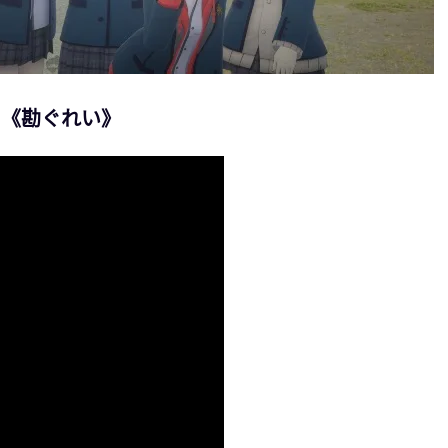
。《勘ぐれい》