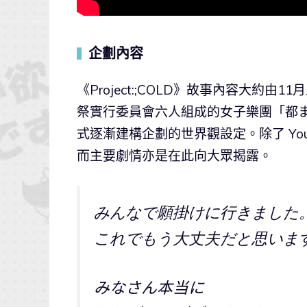
企劃內容
▍
《Project:;COLD》故事內容大約
祭實行委員會六人組成的女子樂團「都まん
式逐漸建構企劃的世界觀設定。除了 YouT
而主要劇情亦是在此向大眾揭露。
みんなで願掛けに行きました
これでもう大丈夫だと思いま
みなさん本当に