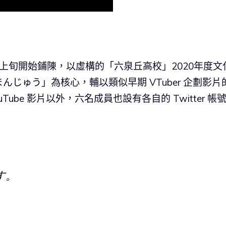
由11月上旬開始鋪陳，以虛構的「六泉丘高校」2020年度文
じゅう」為核心，輔以類似早期 VTuber 企劃影片
ube 影片以外，六名成員也設有各自的 Twitter 帳
。
す。