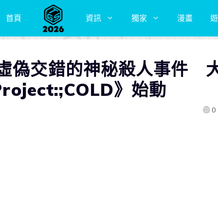
首頁
資訊
獨家
漫畫
遊
與虛偽交錯的神秘殺人事件 
oject:;COLD》始動
0