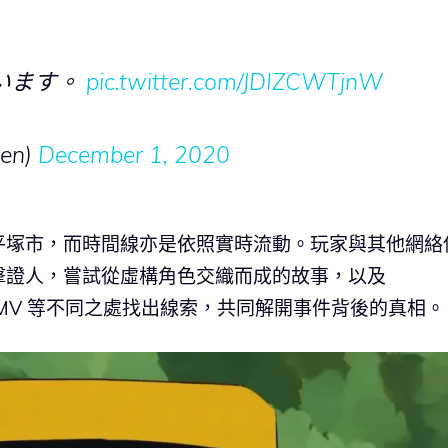
います。
pic.twitter.com/JDIZCWTjnW
en)
December 1, 2020
平塚市，而時間線亦是依照實時流動。玩家與其他網絡
擊證人，嘗試從虛構角色交織而成的故事，以及
主題曲MV 等不同之處找出線索，共同解開事件背後的真相。