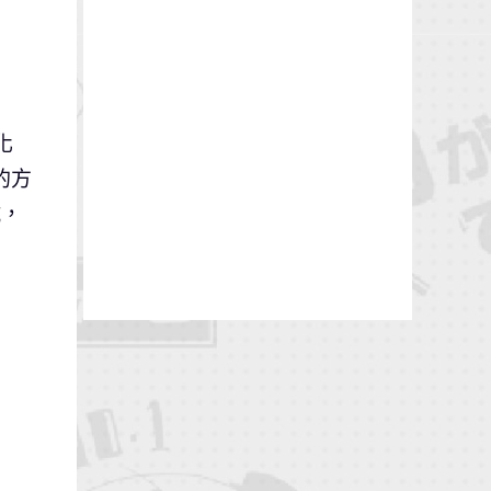
化
的方
號，