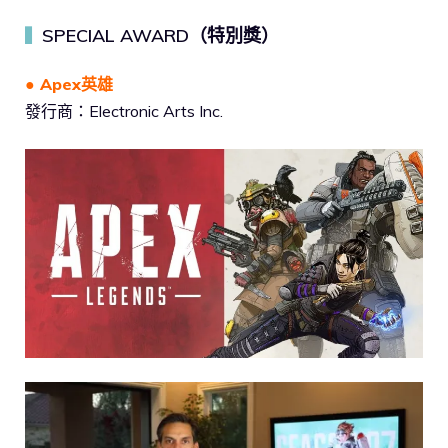
SPECIAL AWARD（特別獎）
▍
● Apex英雄
發行商：Electronic Arts Inc.