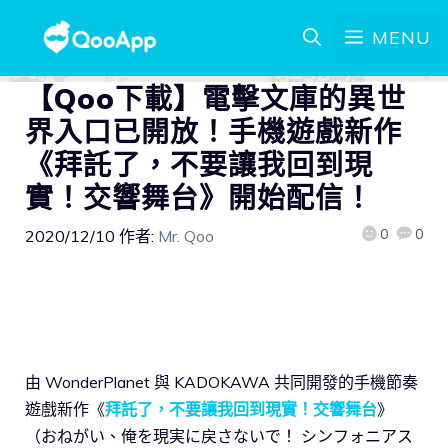
MENU
【Qoo下載】電擊文庫的異世
界入口已開放！手機遊戲新作
《拜託了，不要讓我回到現
實！交響舞台》開始配信！
0
0
2020/12/10
作者:
Mr. Qoo
由 WonderPlanet 與 KADOKAWA 共同開發的手機節奏
遊戲新作《
拜託了，不要讓我回到現實！交響舞台
》
（おねがい、俺を現実に戻さないで！ シンフォニアス