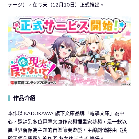
テージ），在今天（12月10日）正式推出。
作品介紹
▍
本作以 KADOKAWA 旗下文庫品牌「電擊文庫」為中
心，邀請到多位電擊文庫作家與插畫家參與，是一款以
異世界偶像為主題的音樂節奏遊戲，主線劇情將由《撲
殺天使朵庫蘿》的作者 おかゆまさき 擔任。