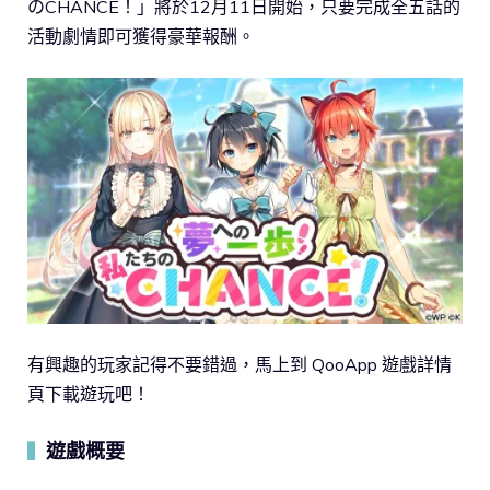
のCHANCE！」將於12月11日開始，只要完成全五話的
活動劇情即可獲得豪華報酬。
有興趣的玩家記得不要錯過，馬上到 QooApp 遊戲詳情
頁下載遊玩吧！
遊戲概要
▍