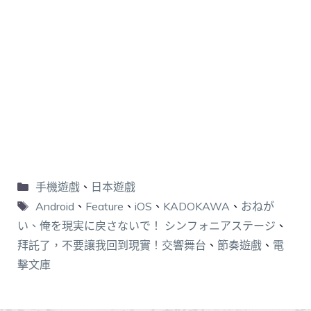
手機遊戲
、
日本遊戲
Android
、
Feature
、
iOS
、
KADOKAWA
、
おねが
い、俺を現実に戻さないで！ シンフォニアステージ
、
拜託了，不要讓我回到現實！交響舞台
、
節奏遊戲
、
電
擊文庫