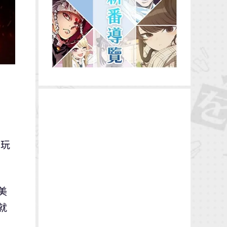
，玩
美
就