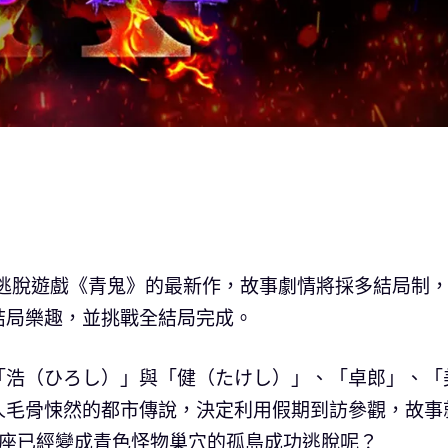
怖逃脫遊戲《青鬼》的最新作，故事劇情將採多結局制
結局樂趣，並挑戰全結局完成。
「浩（ひろし）」與「健（たけし）」、「卓郎」、「
人毛骨悚然的都市傳說，決定利用假期到訪參觀，故事
這座已經變成青色怪物巢穴的孤島成功逃脫呢？