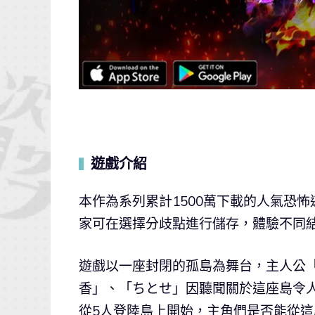
遊戲介紹
▍
本作為系列累計1500萬下載的人氣恐
家可在選擇分歧點進行儲存，體驗不同
遊戲以一座封閉的孤島為舞台，主人公
香」、「ちとせ」因聽聞關於這座島令
從5人登陸島上開始，主角們是否能從