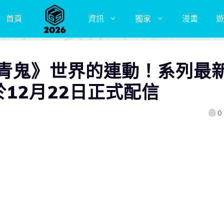
首頁
資訊
獨家
漫畫
遊
《青鬼》世界的連動！系列最
12月22日正式配信
0