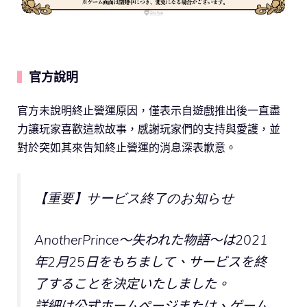
官方說明
▍
官方未說明終止營運原因，僅表示自遊戲推出後一直盡
力讓玩家喜歡這款故事，感謝玩家們的支持與愛護，並
對於突如其來告知終止營運的消息深表歉意。
【重要】サービス終了のお知らせ
AnotherPrince～失われた物語～は2021
年2月25日をもちまして、サービスを終
了することを決定いたしました。
詳細は公式ホームページまたは、ゲーム