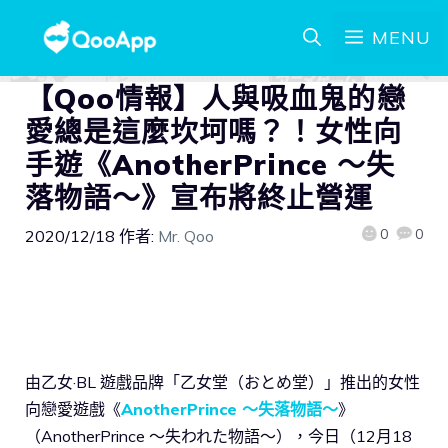
MENU
【Qoo情報】人與吸血鬼的戀
愛總是這麼坎坷嗎？！女性向
手遊《AnotherPrince ～失
落物語～》宣布將終止營運
0
0
2020/12/18
作者:
Mr. Qoo
由乙女·BL 遊戲品牌「乙女堂（おとめ堂）」推出的女性
向戀愛遊戲《
AnotherPrince ～失落物語～
》
（AnotherPrince ～失われた物語～），今日（12月18