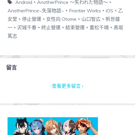
Android
、
AnotherPrince ～失われた物語～
、
AnotherPrince~失落物語~
、
Frontier Works
、
iOS
、
乙
女堂
、
停止營運
、
女性向 Otome
、
山口智広
、
帆世雄
一
、
沢城千春
、
終止營運
、
結束營運
、
重松千晴
、
髙坂
篤志
留言
查看更多留言 ›