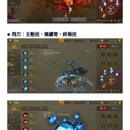
■ 飛刃：主動技、連續寄、終極技