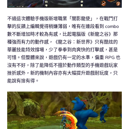
不過這次體驗手機版新增職業「闇影龍使」，在戰鬥打
擊的反饋上編輯覺得稍嫌薄弱，唯有在連段看到 combo
數不斷增加時才較為有感，比起電腦版《新龍之谷》那
種強而有力的動作感，《龍之谷：新世界》只有酷炫的
華麗技能特效撐場，少了拳拳到肉爽快的打擊感，甚是
可惜。但整體來說，遊戲仍有一定的水準，偏重 RPG 也
沒有不好，除了能降低不擅於動作類型的手機遊戲玩家
挫折感外，新的機制內容亦有大幅提升遊戲耐玩度，只
能說有捨有得。