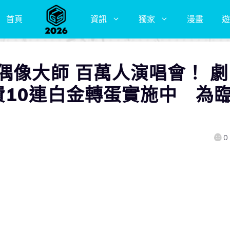
首頁
資訊
獨家
漫畫
遊
偶像大師 百萬人演唱會！ 劇
費10連白金轉蛋實施中 為
0