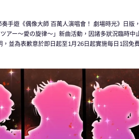
奏手遊《偶像大師 百萬人演唱會！ 劇場時光》日版
ーツアー～愛の旋律～」新曲活動，因諸多狀況臨時中
，並為表歉意於即日起至1月26日起實施每日1回免費