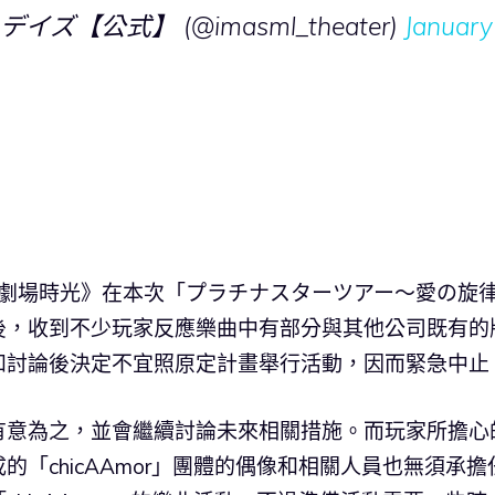
【公式】 (@imasml_theater)
January
 劇場時光》在本次「プラチナスターツアー～愛の旋
後，收到不少玩家反應樂曲中有部分與其他公司既有的
和討論後決定不宜照原定計畫舉行活動，因而緊急中止
有意為之，並會繼續討論未來相關措施。而玩家所擔心
「chicAAmor」團體的偶像和相關人員也無須承擔