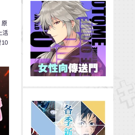
，原
止活
10