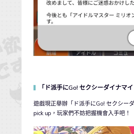
「ド派手にGo! セクシーダイナマ
▍
遊戲現正舉辦「ド派手にGo! セクシー
pick up，玩家們不妨把握機會入手吧！