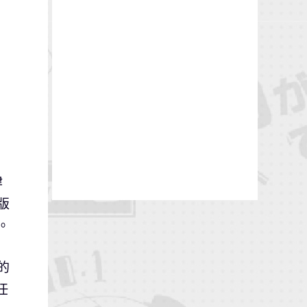
律
版
。
的
任