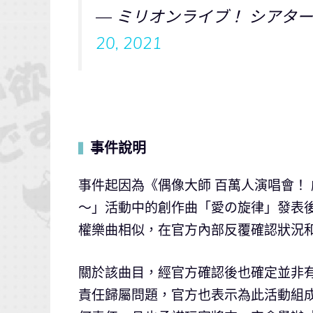
— ミリオンライブ！ シアターデイズ
20, 2021
事件說明
▍
事件起因為《偶像大師 百萬人演唱會！
～」活動中的創作曲「愛の旋律」發表
權樂曲相似，在官方內部反覆確認狀況
關於該曲目，經官方確認後也確定並非
責任歸屬問題，官方也表示為此活動組成的