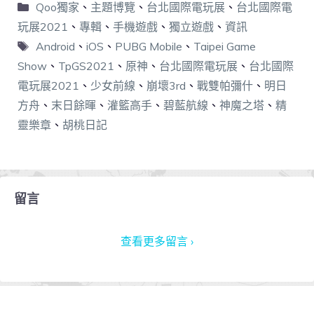
Qoo獨家
、
主題博覽
、
台北國際電玩展
、
台北國際電
玩展2021
、
專輯
、
手機遊戲
、
獨立遊戲
、
資訊
Android
、
iOS
、
PUBG Mobile
、
Taipei Game
Show
、
TpGS2021
、
原神
、
台北國際電玩展
、
台北國際
電玩展2021
、
少女前線
、
崩壞3rd
、
戰雙帕彌什
、
明日
方舟
、
末日餘暉
、
灌籃高手
、
碧藍航線
、
神魔之塔
、
精
靈樂章
、
胡桃日記
留言
查看更多留言 ›