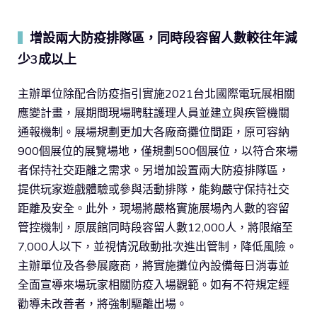
增設兩大防疫排隊區，同時段容留人數較往年減
▍
少3成以上
主辦單位除配合防疫指引實施2021台北國際電玩展相關
應變計畫，展期間現場聘駐護理人員並建立與疾管機關
通報機制。展場規劃更加大各廠商攤位間距，原可容納
900個展位的展覽場地，僅規劃500個展位，以符合來場
者保持社交距離之需求。另增加設置兩大防疫排隊區，
提供玩家遊戲體驗或參與活動排隊，能夠嚴守保持社交
距離及安全。此外，現場將嚴格實施展場內人數的容留
管控機制，原展館同時段容留人數12,000人，將限縮至
7,000人以下，並視情況啟動批次進出管制，降低風險。
主辦單位及各參展廠商，將實施攤位內設備每日消毒並
全面宣導來場玩家相關防疫入場觀範。如有不符規定經
勸導未改善者，將強制驅離出場。