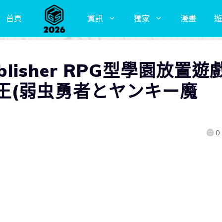
首頁
資訊
獨家
漫畫
遊
blisher RPG型學園放置遊
王(弱虫勇者とヤンキー魔
0