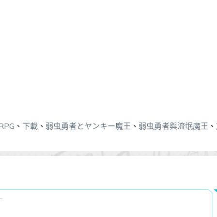
RPG
、
下載
、
弱虫勇者とヤンキー魔王
、
弱虫勇者與流氓魔王
、