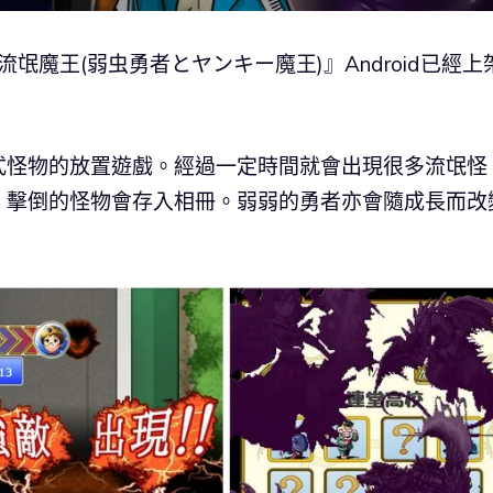
氓魔王(弱虫勇者とヤンキー魔王)』Android已經上
式怪物的放置遊戲。經過一定時間就會出現很多流氓怪
。擊倒的怪物會存入相冊。弱弱的勇者亦會隨成長而改