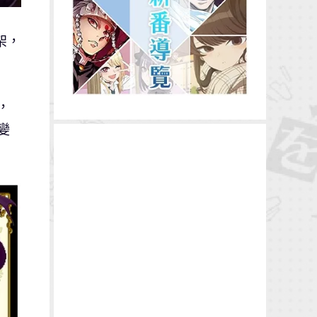
架，
，
變