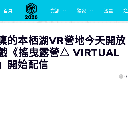
首頁
資訊
獨家
漫畫
遊
與凜的本栖湖VR營地今天開
戲《搖曳露營△ VIRTUAL
篇」開始配信
0