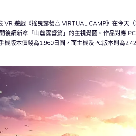
險 VR 遊戲《搖曳露營△ VIRTUAL CAMP》在今天（
開後續新章「山麓露營篇」的主視覺圖。作品對應 PC
裝置，手機版本價錢為1,960日圓，而主機及PC版本則為2,42