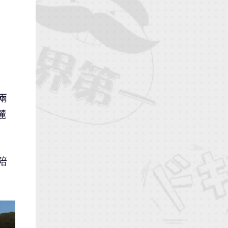
兩
麓
陪