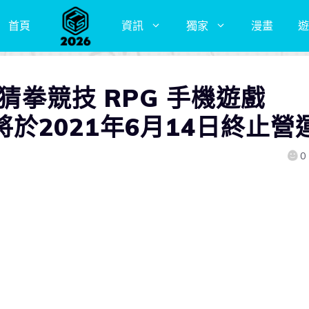
首頁
資訊
獨家
漫畫
遊
 猜拳競技 RPG 手機遊戲
s》將於2021年6月14日終止營
0