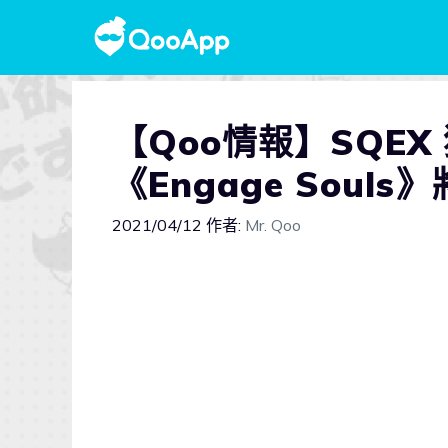
【Qoo情報】SQEX
《Engage Soul
2021/04/12
作者:
Mr. Qoo