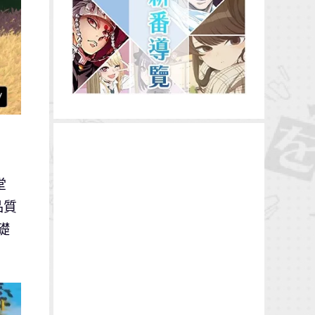
堂
品質
礎