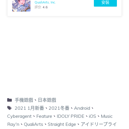
安裝
QualiArts, Inc.
評分:
4.6
手機遊戲
、
日本遊戲
2021 1月新番
、
2021冬番
、
Android
、
Cyberagent
、
Feature
、
IDOLY PRIDE
、
iOS
、
Music
Ray'n
、
QualiArts
、
Straight Edge
、
アイドリープライ