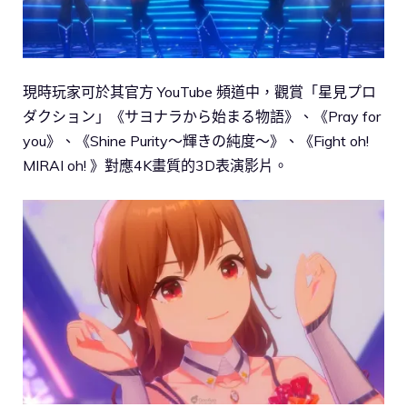
現時玩家可於其官方 YouTube 頻道中，觀賞「星見プロ
ダクション」《サヨナラから始まる物語》、《Pray for
you》、《Shine Purity〜輝きの純度〜》、《Fight oh!
MIRAI oh! 》對應4K畫質的3D表演影片。