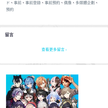
ド
、
事前
、
事前登錄
、
事前預約
、
偶像
、
多媒體企劃
、
預約
留言
查看更多留言 ›