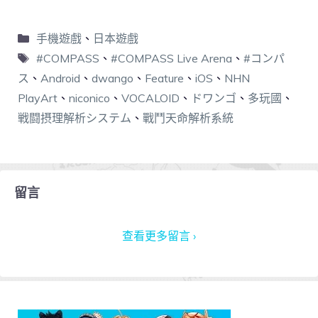
手機遊戲
、
日本遊戲
#COMPASS
、
#COMPASS Live Arena
、
#コンパ
ス
、
Android
、
dwango
、
Feature
、
iOS
、
NHN
PlayArt
、
niconico
、
VOCALOID
、
ドワンゴ
、
多玩國
、
戦闘摂理解析システム
、
戰鬥天命解析系統
留言
查看更多留言 ›