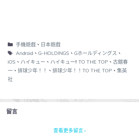
手機遊戲
、
日本遊戲
Android
、
G-HOLDINGS
、
Gホールディングス
、
iOS
、
ハイキュー
、
ハイキュー!! TO THE TOP
、
古舘春
一
、
排球少年！！
、
排球少年！！TO THE TOP
、
集英
社
留言
查看更多留言 ›