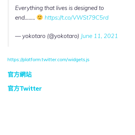
Everything that lives is designed to
end……..
https://t.co/VWSt79C5rd
— yokotaro (@yokotaro)
June 11, 2021
https://platform.twitter.com/widgets.js
官方網站
官方Twitter