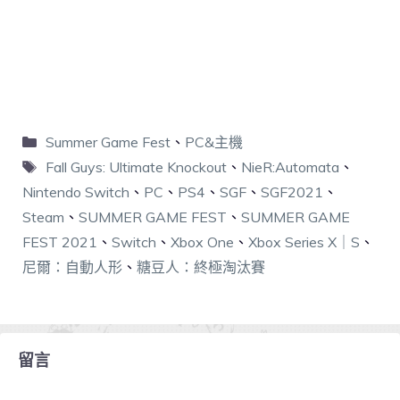
Summer Game Fest
、
PC&主機
Fall Guys: Ultimate Knockout
、
NieR:Automata
、
Nintendo Switch
、
PC
、
PS4
、
SGF
、
SGF2021
、
Steam
、
SUMMER GAME FEST
、
SUMMER GAME
FEST 2021
、
Switch
、
Xbox One
、
Xbox Series X｜S
、
尼爾：自動人形
、
糖豆人：終極淘汰賽
留言