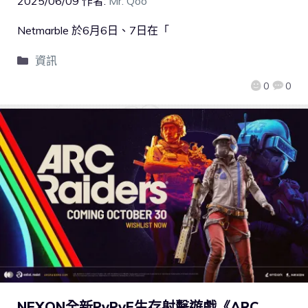
2025/06/09
作者:
Mr. Qoo
Netmarble 於6月6日、7日在「
資訊
0
0
NEXON全新PvPvE生存射擊遊戲《ARC