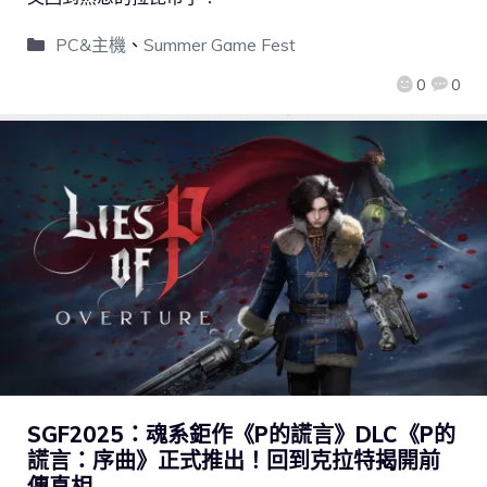
PC&主機
、
Summer Game Fest
0
0
SGF2025：魂系鉅作《P的謊言》DLC《P的
謊言：序曲》正式推出！回到克拉特揭開前
傳真相