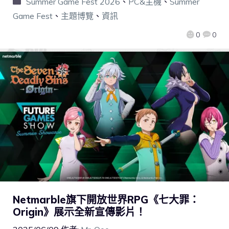
Summer Game Fest 2026
、
PC&主機
、
Summer
Game Fest
、
主題博覽
、
資訊
0
0
Netmarble旗下開放世界RPG《七大罪：
Origin》展示全新宣傳影片！