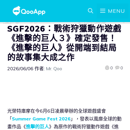
MENU
SGF2026：戰術狩獵動作遊戲
《進擊的巨人３》確定發售！
《進擊的巨人》從開端到結局
的故事集大成之作
0
0
2026/06/06
作者:
Mr. Qoo
光榮特庫摩在今6月6日凌晨舉辦的全球遊戲盛會
「
Summer Game Fest 2026
」，發表以風靡全球的動
畫作品《
進擊的巨人
》為原作的戰術狩獵動作遊戲《進