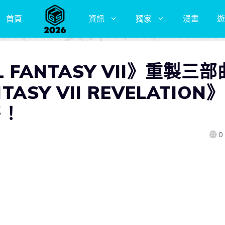
首頁
資訊
獨家
漫畫
遊
L FANTASY VII》重製三部
ASY VII REVELATION》
售！
0