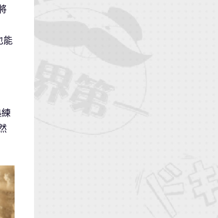
將
也能
熟練
然