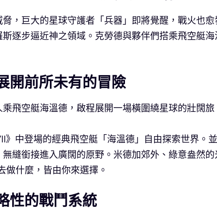
威脅，巨大的星球守護者「兵器」即將覺醒，戰火也愈
羅斯逐步逼近神之領域。克勞德與夥伴們搭乘飛空艇海
展開前所未有的冒險
人乘飛空艇海溫德，啟程展開一場橫圍繞星球的壯闊旅
SY VII》中登場的經典飛空艇「海溫德」自由探索世界。
，無縫銜接進入廣闊的原野。米德加郊外、綠意盎然的
去做什麼，皆由你來選擇。
戰略性的戰鬥系統