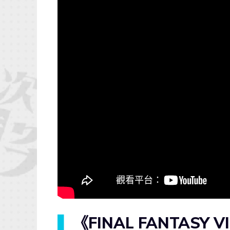
▍
《FINAL FANTASY 