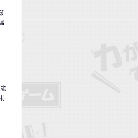
發
溫
並能
米