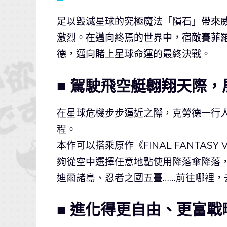
足以毀滅星球的究極魔法「隕石」帶來
激烈。在邁向終焉的世界中，宿敵賽菲
德，邁向賭上星球命運的最終決戰。
■
駕駛飛空艇翱翔天際，
在星球危機步步逼近之際，克勞德一行
程。
本作可以搭乘原作《FINAL FANTA
夠從空中選擇任意地點使用降落傘降落
迪爾諸島、忍者之國五臺……前往哪裡，
■ 進化得更自由、更富