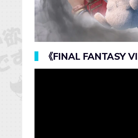
▍
《FINAL FANTASY 