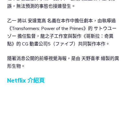
誤，無法預測的事態也接連發生。
乙一 將以 安達寛高 名義在本作中擔任劇本，由執導過
《Transformers: Power of the Primes》的 サトウユー
ゾー 擔任監督，龍之子工作室與製作《哥斯拉：奇異
點》的 CG 動畫公司5（ファイブ）共同製作本作。
隨著消息公開的前導視覺海報，是由 天野喜孝 繪製的異
形生物。
Netflix 介紹頁