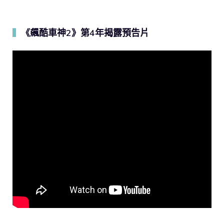
《飆酷車神2》第4年揭露預告片
▍