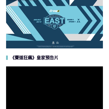
《賽道狂飆》皇家預告片
▍