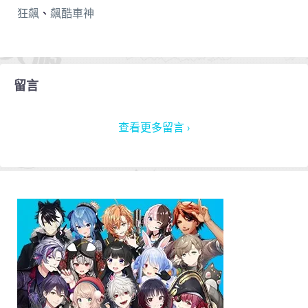
狂飆
、
飆酷車神
留言
查看更多留言 ›