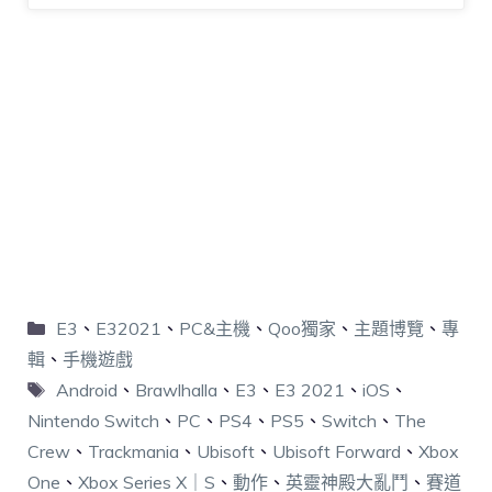
E3
、
E32021
、
PC&主機
、
Qoo獨家
、
主題博覽
、
專
輯
、
手機遊戲
Android
、
Brawlhalla
、
E3
、
E3 2021
、
iOS
、
Nintendo Switch
、
PC
、
PS4
、
PS5
、
Switch
、
The
Crew
、
Trackmania
、
Ubisoft
、
Ubisoft Forward
、
Xbox
One
、
Xbox Series X｜S
、
動作
、
英靈神殿大亂鬥
、
賽道