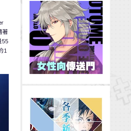
r
布隨著
55
約1