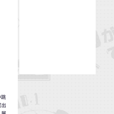
中跳
置出
」展