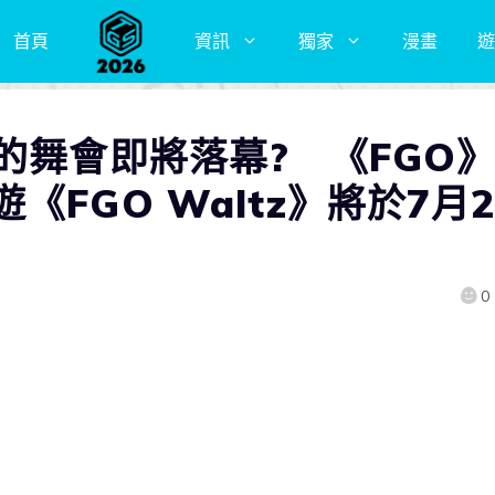
首頁
資訊
獨家
漫畫
遊
的舞會即將落幕? 《FGO》
FGO Waltz》將於7月2
0