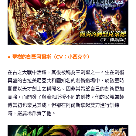
● 翠樹的劍聖阿爾斯（CV：小西克幸）
在古之大戰中活躍，其後被稱為三劍聖之一。生在劍術
興盛的古拉美尼亞共和國知名的劍術道場中，於孩童時
期便以天才劍士之稱聞名。因非常希望自己的劍術更加
高強，而開發了與流派所授不同的劍技。他的父親兼師
傅當初也樂見其成，但卻在阿爾斯拿起雙刀進行訓練
時，嚴厲地斥責了他。