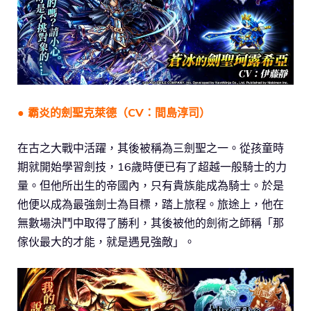
● 霸炎的劍聖克萊德（CV：間島淳司）
在古之大戰中活躍，其後被稱為三劍聖之一。從孩童時
期就開始學習劍技，16歲時便已有了超越一般騎士的力
量。但他所出生的帝國內，只有貴族能成為騎士。於是
他便以成為最強劍士為目標，踏上旅程。旅途上，他在
無數場決鬥中取得了勝利，其後被他的劍術之師稱「那
傢伙最大的才能，就是遇見強敵」。