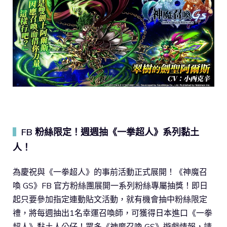
FB 粉絲限定！週週抽《一拳超人》系列黏土
▍
人！
為慶祝與《一拳超人》的事前活動正式展開！《神魔召
喚 GS》FB 官方粉絲團展開一系列粉絲專屬抽獎！即日
起只要參加指定連動貼文活動，就有機會抽中粉絲限定
禮，將每週抽出1名幸運召喚師，可獲得日本進口《一拳
超人》黏土人公仔！眾多《神魔召喚 GS》遊戲情報，請