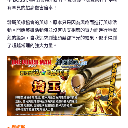
型 BOSS 的輸出會特別提升，真奧義「認真毆打」更擁
有罕見的超高傷害倍率！
隸屬英雄協會的英雄。原本只是因為興趣而進行英雄活
動。開始英雄活動時並沒有與支相應的實力而進行地獄
般的鍛鍊，自我追求到連頭髮都掉光的結果，似乎得到
了超越常理的強大力量。
● 傑諾斯