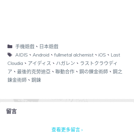
手機遊戲
、
日本遊戲
AIDIS
、
Android
、
fullmetal alchemist
、
iOS
、
Last
Cloudia
、
アイディス
、
ハガレン
、
ラストクラウディ
ア
、
最後的克勞迪亞
、
聯動合作
、
鋼の錬金術師
、
鋼之
鍊金術師
、
鋼鍊
留言
查看更多留言 ›