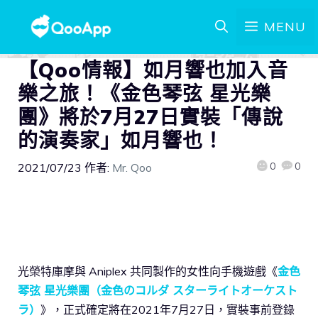
MENU
【Qoo情報】如月響也加入音
樂之旅！《金色琴弦 星光樂
團》將於7月27日實裝「傳說
的演奏家」如月響也！
0
0
2021/07/23
作者:
Mr. Qoo
光榮特庫摩與 Aniplex 共同製作的女性向手機遊戲《
金色
琴弦 星光樂團（金色のコルダ スターライトオーケスト
ラ）
》，正式確定將在2021年7月27日，實裝事前登錄