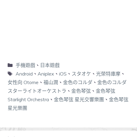
手機遊戲
、
日本遊戲
Android
、
Aniplex
、
iOS
、
スタオケ
、
光榮特庫摩
、
女性向 Otome
、
福山潤
、
金色のコルダ
、
金色のコルダ
スターライトオーケストラ
、
金色琴弦
、
金色琴弦
Starlight Orchestra
、
金色琴弦 星光交響樂團
、
金色琴弦
星光樂團