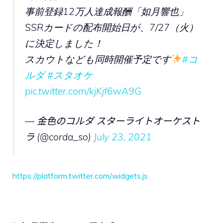
事前登録12万人達成報酬「如月響也」
SSRカードの配布開始日が、7/27（火）
に決定しました！
スカウトなども同時開催予定です
#コ
ルダ
#スタオケ
pic.twitter.com/kjKjf6wA9G
— 金色のコルダ スターライトオーケスト
ラ (@corda_so)
July 23, 2021
https://platform.twitter.com/widgets.js