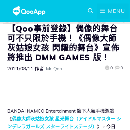
MENU
【Qoo事前登錄】偶像的舞台
可不只限於手機！《偶像大師
灰姑娘女孩 閃耀的舞台》宣佈
將推出 DMM GAMES 版！
0
0
2021/08/11
作者:
Mr. Qoo
BANDAI NAMCO Entertainment 旗下人氣手機遊戲
《
偶像大師灰姑娘女孩 星光舞台（アイドルマスター シ
ンデレラガールズ スターライトステージ）
》，今日