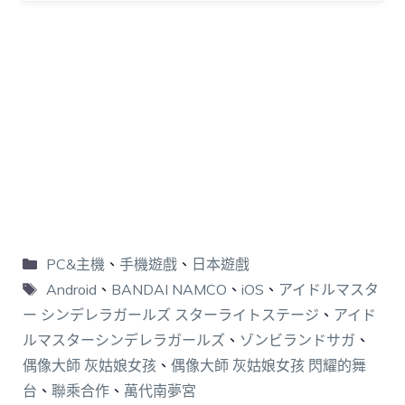
PC&主機
、
手機遊戲
、
日本遊戲
Android
、
BANDAI NAMCO
、
iOS
、
アイドルマスタ
ー シンデレラガールズ スターライトステージ
、
アイド
ルマスターシンデレラガールズ
、
ゾンビランドサガ
、
偶像大師 灰姑娘女孩
、
偶像大師 灰姑娘女孩 閃耀的舞
台
、
聯乘合作
、
萬代南夢宮