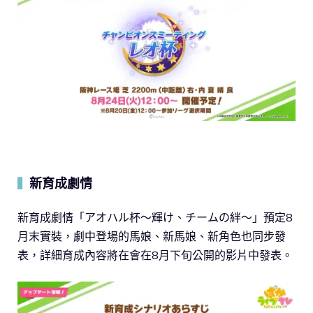
新育成劇情
▍
新育成劇情「アオハル杯～輝け、チームの絆～」預定8
月末實裝，劇中登場的馬娘、新馬娘、新角色也同步發
表，詳細育成內容將在會在8月下旬公開的影片中發表。