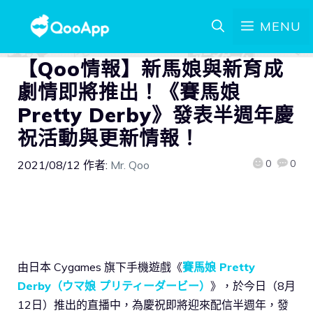
MENU
【Qoo情報】新馬娘與新育成
劇情即將推出！《賽馬娘
Pretty Derby》發表半週年慶
祝活動與更新情報！
0
0
2021/08/12
作者:
Mr. Qoo
由日本 Cygames 旗下手機遊戲《
賽馬娘 Pretty
Derby（ウマ娘 プリティーダービー）
》，於今日（8月
12日）推出的直播中，為慶祝即將迎來配信半週年，發