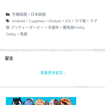
手機遊戲
、
日本遊戲
Android
、
Cygames
、
Feature
、
iOS
、
ウマ娘
、
ウマ
娘 プリティーダービー
、
半週年
、
賽馬娘Pretty
Derby
、
馬娘
留言
查看更多留言 ›