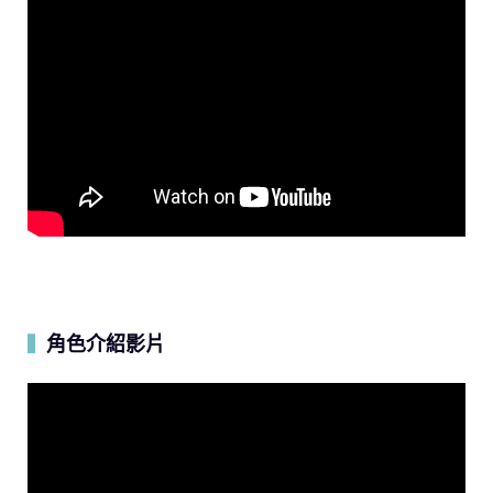
角色介紹影片
▍