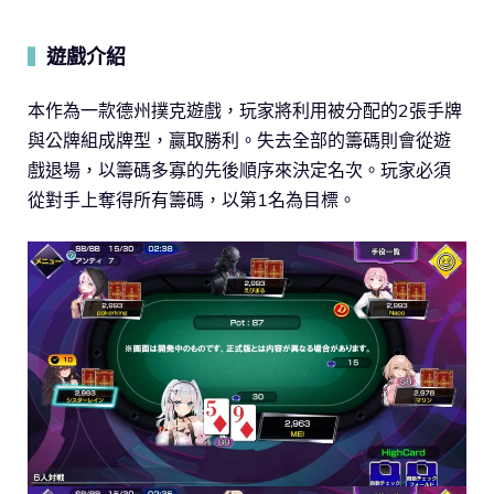
遊戲介紹
▍
本作為一款德州撲克遊戲，玩家將利用被分配的2張手牌
與公牌組成牌型，贏取勝利。失去全部的籌碼則會從遊
戲退場，以籌碼多寡的先後順序來決定名次。玩家必須
從對手上奪得所有籌碼，以第1名為目標。