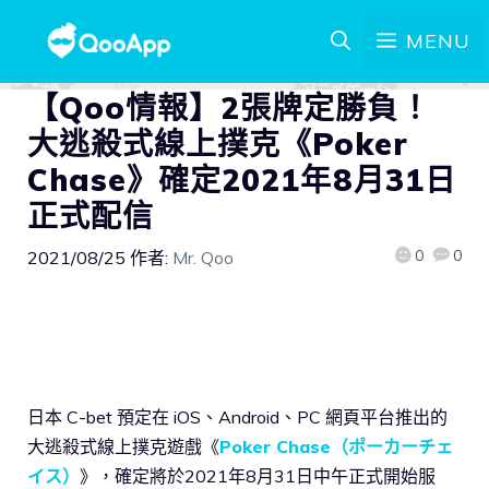
MENU
【Qoo情報】2張牌定勝負！
大逃殺式線上撲克《Poker
Chase》確定2021年8月31日
正式配信
0
0
2021/08/25
作者:
Mr. Qoo
日本 C-bet 預定在 iOS、Android、PC 網頁平台推出的
大逃殺式線上撲克遊戲《
Poker Chase（ポーカーチェ
イス）
》，確定將於2021年8月31日中午正式開始服