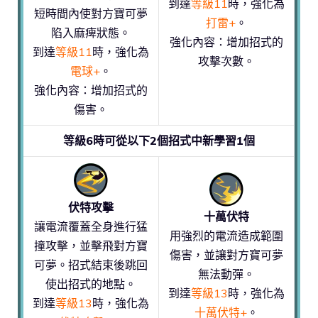
到達
等級11
時，強化為
短時間內使對方寶可夢
打雷+
。
陷入麻痺狀態。
強化內容：增加招式的
到達
等級11
時，強化為
攻擊次數。
電球+
。
強化內容：增加招式的
傷害。
等級6時可從以下2個招式中新學習1個
伏特攻擊
十萬伏特
讓電流覆蓋全身進行猛
用強烈的電流造成範圍
撞攻擊，並擊飛對方寶
傷害，並讓對方寶可夢
可夢。招式結束後跳回
無法動彈。
使出招式的地點。
到達
等級13
時，強化為
到達
等級13
時，強化為
十萬伏特+
。