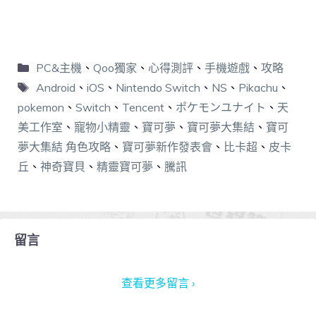
PC&主機
、
Qoo獨家
、
心得測評
、
手機遊戲
、
攻略
Android
、
iOS
、
Nintendo Switch
、
NS
、
Pikachu
、
pokemon
、
Switch
、
Tencent
、
ポケモンユナイト
、
天
美工作室
、
寵物小精靈
、
寶可夢
、
寶可夢大集結
、
寶可
夢大集結 角色攻略
、
寶可夢新作發表會
、
比卡超
、
皮卡
丘
、
神奇寶貝
、
精靈寶可夢
、
騰訊
留言
查看更多留言 ›