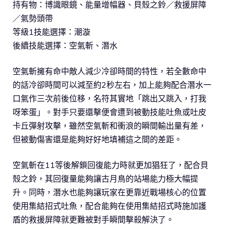
持有物：博識眼鏡、能量增幅器、貝殼之鈴／救援屏障
／氣勢頭帶
等級1技能選擇：潮漩
後續技能選擇：空氣斬、潛水
空氣斬擁有命中敵人減少冷卻時間的特性，若全數命中
的話冷卻時間可以減至約2秒左右，加上能夠配合潛水一
口氣作三次前後位移，名符其實地「跳出又跳入，打我
呀笨蛋」。對手只要還擊便會遭到被動技能吐魚或吐皮
卡丘彈射攻擊，雖然空氣斬和衝浪的瞬間輸出量有差，
但被動傷害還是能夠好好地填補這之間的差距。
空氣斬在11等後解鎖回復能力時就更加猖狂了，配合貝
殼之鈴，其回復量能夠讓古月鳥的站場能力極大幅提
升。同時，潛水也能夠讓玩家在更靠近戰場核心的位置
使用集結招式吐魚，配合能夠在使用集結招式時施加護
盾的救援屏障就更難被對手瞬間擊殺解決了。