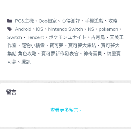
PC&主機
、
Qoo獨家
、
心得測評
、
手機遊戲
、
攻略
Android
、
iOS
、
Nintendo Switch
、
NS
、
pokemon
、
Switch
、
Tencent
、
ポケモンユナイト
、
古月鳥
、
天美工
作室
、
寵物小精靈
、
寶可夢
、
寶可夢大集結
、
寶可夢大
集結 角色攻略
、
寶可夢新作發表會
、
神奇寶貝
、
精靈寶
可夢
、
騰訊
留言
查看更多留言 ›