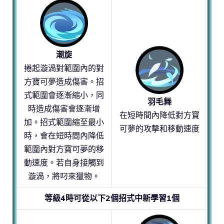
潮旋
捲起漩渦對範圍內的對
方寶可夢造成傷害。招
式範圍會逐漸縮小，同
羽毛舞
時造成傷害會逐漸增
在短時間內降低對方寶
加。招式範圍縮至最小
可夢的攻擊和移動速度
時，會在短時間內降低
範圍內對方寶可夢的移
動速度。若自身接觸到
漩渦，將叼來獵物。
等級4時可從以下2個招式中新學習1個