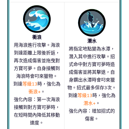
衝浪
潛水
用海浪進行攻擊。海浪
將指定地點變為水潭，
到達距離上限後折返，
潛入其中進行攻擊。招
再次造成傷害並拖曳對
式命中對方寶可夢時造
方寶可夢。自身接觸到
成傷害並將其擊退，自
海浪時會叼來獵物。
身鑽出水潭時會叼來獵
到達
等級13
時，強化為
物。招式最多保存3次。
衝浪+
。
到達
等級13
時，強化為
強化內容：第一次海浪
潛水+
。
接觸到對方寶可夢時，
強化內容：增加招式的
在短時間內降低其移動
傷害。
速度。