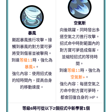
空氣斬
向後跳躍，同時發出多
暴風
道空氣之刃進行攻擊。
颳起暴風進行攻擊。接
招式命中時對範圍內的
觸到暴風的對方寶可夢
對方寶可夢造成傷害，
將受到傷害並被擊飛。
並縮短招式的等待時
到達
等級11
時，強化為
間。
暴風+
。
到達
等級11
時，強化為
強化內容：使用招式後
空氣斬+
。
的短時間內，提高自身
強化內容：每道空氣之
的移動速度。
刃命中對方寶可夢時，
都會回復自身的 HP。
等級6時可從以下2個招式中新學習1個