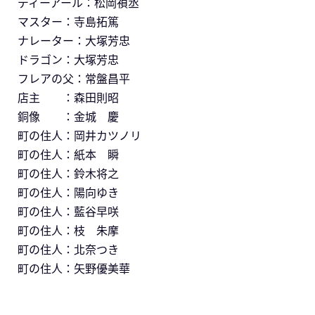
ディーアール：松岡禎丞
マスター：寺島拓篤
ナレーター：大塚芳忠
ドラゴン：大塚芳忠
フレアの父：常盤昌平
店主 ：森田則昭
銅像 ：金城 慶
町の住人：岡井カツノリ
町の住人：紙本 瞬
町の住人：鈴木将之
町の住人：陽向ゆき
町の住人：藍谷早咲
町の住人：枝 朱摩
町の住人：北奈つき
町の住人：矢野優美華