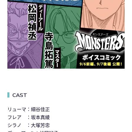
CAST
▍
リューマ：細谷佳正
フレア ：坂本真綾
シラノ ：大塚芳忠