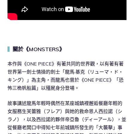
關於《MONSTERS》
▍
本作與《ONE PIECE》有著共同的世界觀，以有著有著
世界第一劍士情操的劍士「龍馬·基克（リューマ・ド・
キング）」為主角，而龍馬也曾於《ONE PIECE》「恐
怖三桅帆船篇」以殭屍身分登場。
故事講述龍馬年輕時偶然在某座城鎮裡邂逅餐廳年輕的
女服務生芙蕾雅（フレア）與她的救命恩人西拉諾（シ
ラノ），以及西拉諾的夥伴帝亞魯（ディーアール），並
從餐廳老闆口中得知七年前城鎮所發生的「大襲擊」事