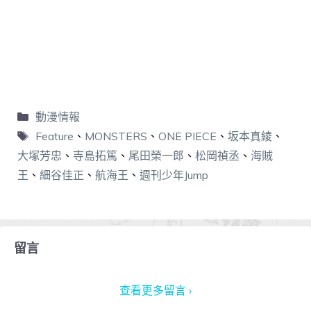
動漫情報
Feature
、
MONSTERS
、
ONE PIECE
、
坂本真綾
、
大塚芳忠
、
寺島拓篤
、
尾田榮一郎
、
松岡禎丞
、
海賊
王
、
細谷佳正
、
航海王
、
週刊少年Jump
留言
查看更多留言 ›