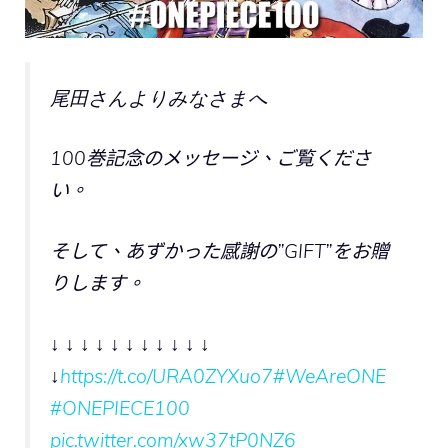
尾田さんよりみなさまへ
100巻記念のメッセージ、ご覧くださ
い。
そして、あずかった感謝の”GIFT”をお贈
りします。
↓ ↓ ↓ ↓ ↓ ↓ ↓ ↓ ↓ ↓ ↓
↓
https://t.co/URA0ZYXuo7
#WeAreONE
#ONEPIECE100
pic.twitter.com/xw37tP0NZ6