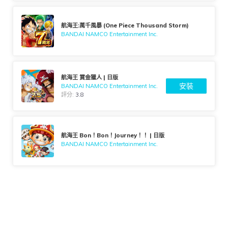
航海王:萬千風暴 (One Piece Thousand Storm)
BANDAI NAMCO Entertainment Inc.
航海王 賞金獵人 | 日版
安裝
BANDAI NAMCO Entertainment Inc.
評分:
3.8
航海王 Bon！Bon！Journey！！ | 日版
BANDAI NAMCO Entertainment Inc.