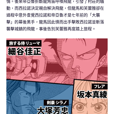
情。後來帝亞魯折斷龍角笛呼喚飛龍，引發了村莊的騷
動，而西拉諾決定親自解決飛龍，但龍馬和芙蕾雅卻在
過程中意外查覺西拉諾和帝亞魯才是七年前的「大襲
擊」的幕後黑手，龍馬因此憤而出手擊敗西拉諾並斬落
襲擊城鎮的飛龍，事後告別芙蕾雅再度踏上旅程。