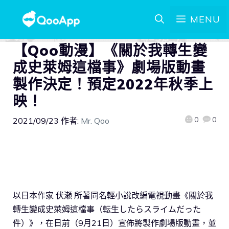
MENU
【Qoo動漫】《關於我轉生變
成史萊姆這檔事》劇場版動畫
製作決定！預定2022年秋季上
映！
0
0
2021/09/23
作者:
Mr. Qoo
以日本作家 伏瀬 所著同名輕小說改編電視動畫《關於我
轉生變成史萊姆這檔事（転生したらスライムだった
件）》，在日前（9月21日）宣佈將製作劇場版動畫，並