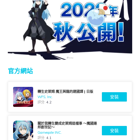
官方網站
轉生史萊姆 魔王與龍的建國譚 | 日版
安裝
WFS, Inc.
評分:
4.2
關於我轉生變成史萊姆這檔事 ～魔國連
邦創世記～
安裝
Gamegate INC.
評分:
4.1