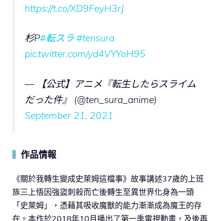
https://t.co/XD9FeyH3rJ
杉P
#転スラ
#tensura
pic.twitter.com/yd4VYYoH95
— 【公式】アニメ『転生したらスライム
だった件』 (@ten_sura_anime)
September 21, 2021
作品情報
▍
《關於我轉生變成史萊姆這檔事》故事講述37歲的上班
族三上悟因強盜刺殺而亡後轉生至異世界化身為一頭
「史萊姆」，憑藉其吸收魔獸的能力漸漸成為魔王的存
在。本作於2018年10月播出了第一季電視動畫，及後再