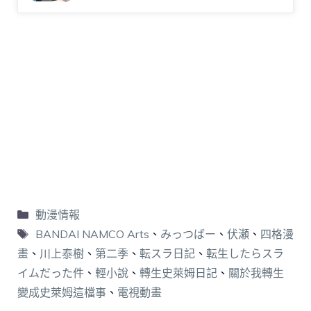
動漫情報
BANDAI NAMCO Arts
、
みっつばー
、
伏瀬
、
四格漫
畫
、
川上泰樹
、
第二季
、
転スラ日記
、
転生したらスラ
イムだった件
、
輕小說
、
轉生史萊姆日記
、
關於我轉生
變成史萊姆這檔事
、
電視動畫