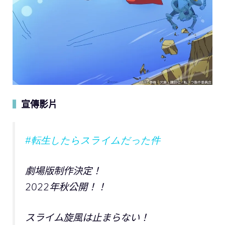
宣傳影片
▍
#転生したらスライムだった件
劇場版制作決定！
2022年秋公開！！
スライム旋風は止まらない！