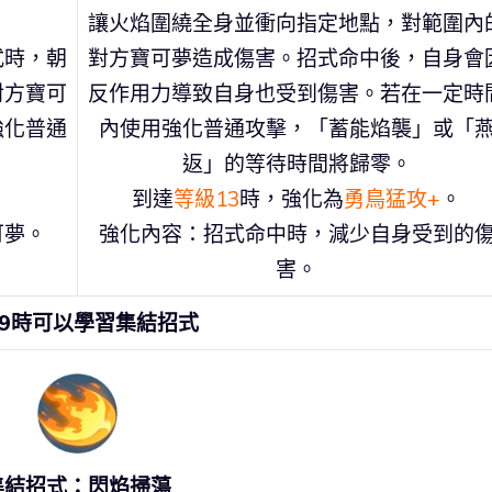
讓火焰圍繞全身並衝向指定地點，對範圍內
式時，朝
對方寶可夢造成傷害。招式命中後，自身會
對方寶可
反作用力導致自身也受到傷害。若在一定時
強化普通
內使用強化普通攻擊，「蓄能焰襲」或「
返」的等待時間將歸零。
。
到達
等級13
時，強化為
勇鳥猛攻+
。
可夢。
強化內容：招式命中時，減少自身受到的
害。
9時可以學習集結招式
集結招式：閃焰掃蕩