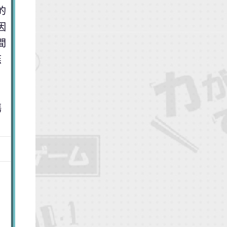
的
因
間
燕
傷