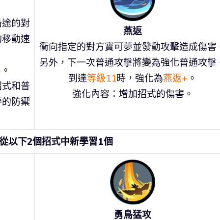
沿途的對
燕返
的移動速
衝向指定的對方寶可夢並發動攻擊造成傷害
另外，下一次普通攻擊將變為強化普通攻擊
+
。
到達
等級11
時，強化為
燕返+
。
招式和普
強化內容：增加招式的傷害。
夢的防禦
從以下2個招式中新學習1個
勇鳥猛攻