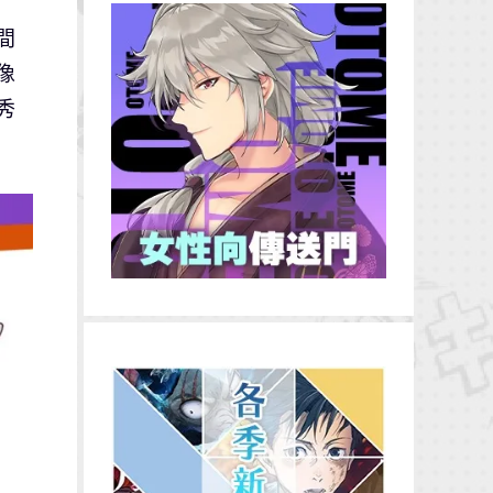
間
像
秀