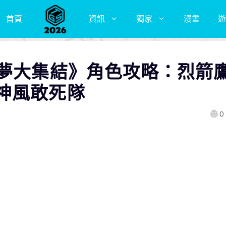
首頁
資訊
獨家
漫畫
遊
可夢大集結》角色攻略：烈箭
神風敢死隊
0