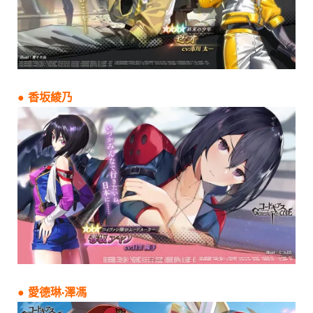
● 香坂綾乃
● 愛德琳·澤馮