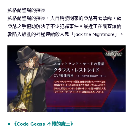
蘇格蘭警場的探長
蘇格蘭警場的探長，與自稱發明家的亞瑟有著孽緣，藉
亞瑟之手協助解決了不少犯罪事件。最近正在調查讓倫
敦陷入騷亂的神秘連續殺人鬼「Jack the Nightmare」。
■ 《Code Geass 不轉的歲三》