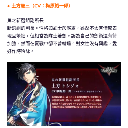
● 土方歲三（CV：梅原裕一郎）
鬼之新選組副所長
新選組的副長。性格如武士般嚴肅，雖然不太有情感表
現且笨拙，但相當為隊士著想。認為自己的劍術還有待
加強，然而在實戰中卻不曾輸過。對女性沒有興趣，愛
好作詩吟詠。