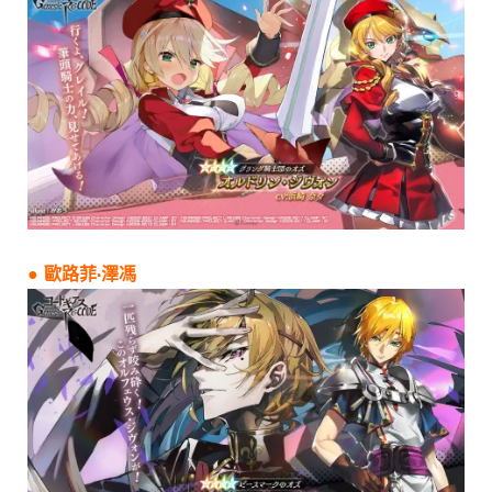
● 歐路菲·澤馮