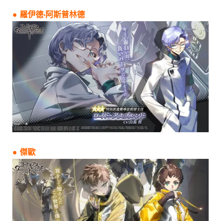
● 羅伊德·阿斯普林德
● 傑歐