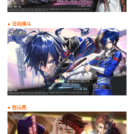
● 日向瑛斗
● 佐山亮