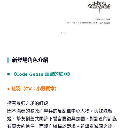
新登場角色介紹
▍
■ 《Code Geass 血盟的紅羽》
● 紅羽（CV：小野賢章）
擁有最強之矛的紅虎
因不滿秦的暴政而舉兵的反亂軍中心人物。與妹妹瑠
姬、摯友劉蒼共同許下誓言要復興楚國，對劉蒼的計謀
有莫大的信任，而親自縱橫於戰場。希望秦滅國之後，