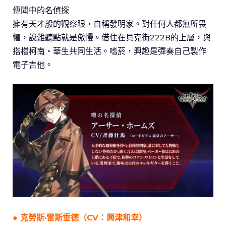
傳聞中的名偵探
擁有天才般的觀察眼，自稱發明家。對任何人都無所畏
懼，說難聽點就是傲慢。借住在貝克街222B的上層，與
搭檔柯南・華生共同生活。嗜菸，興趣是彈奏自己製作
電子吉他。
● 克勞斯·雷斯垂德（CV：興津和幸）