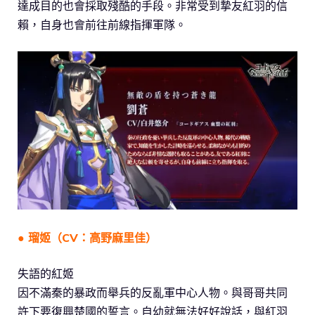
達成目的也會採取殘酷的手段。非常受到摯友紅羽的信
賴，自身也會前往前線指揮軍隊。
● 瑠姬（CV：高野麻里佳）
失語的紅姬
因不滿秦的暴政而舉兵的反亂軍中心人物。與哥哥共同
許下要復興楚國的誓言。自幼就無法好好說話，與紅羽