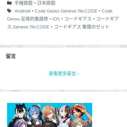
手機遊戲
、
日本遊戲
Android
、
Code Geass Genesic Re;CODE
、
Code
Geass 反叛的魯路修
、
iOS
、
コードギアス
、
コードギア
ス Genesic Re;CODE
、
コードギアス 奪還のゼット
留言
查看更多留言 ›