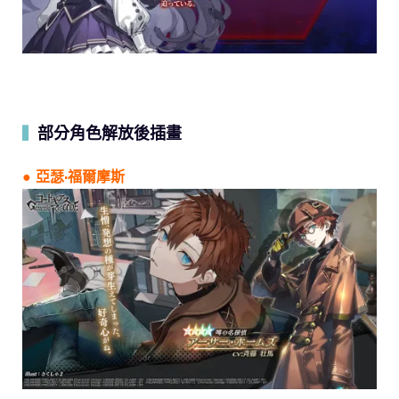
部分角色解放後插畫
▍
● 亞瑟·福爾摩斯