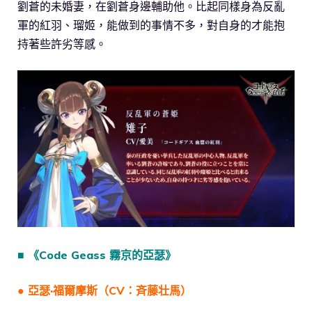
劉蒼的未婚妻，在劉蒼身邊輔助他。比起同樣身為反亂
軍的紅羽、瑠姬，能做到的事情不多，對自身的才能抱
持著些許劣等感。
■ 《Code Geass 霧京的亞瑟》
● 亞瑟·福爾摩斯（CV：斉藤壮馬）