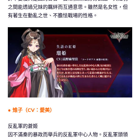
之間能透過兄妹的羈絆而互通意思。雖然是名女性，但
有著生在動亂之世、不膽怯戰場的性格。
● 雉子（CV：愛美）
反亂軍的蒼姬
因不滿秦的暴政而舉兵的反亂軍中心人物。反亂軍頭領