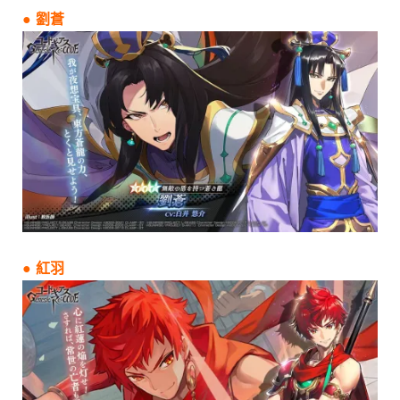
● 劉蒼
● 紅羽