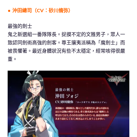
● 沖田總司（CV：砂川脩弥）
最強的劍士
鬼之新選組一番隊隊長。捉摸不定的文雅男子，眾人一
致認同劍術高強的劍客。尊王攘夷派稱為「魔劍士」而
被畏懼著。最近身體狀況有些不太穩定，經常咳得很嚴
重。