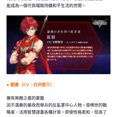
能成為一個可與瑠姬持續和平生活的世間。
● 劉蒼（CV：白井悠介）
擁有無敵之盾的蒼龍
因不滿秦的暴政而舉兵的反亂軍中心人物。是稀世的戰
略家，活用智慧謀畫各種計策。即使性格柔和，但為了