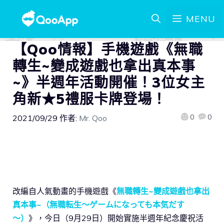
MENU
【Qoo情報】手機遊戲《無職
轉生~變成遊戲也拿出真本事
~》半週年活動開催！3位女主
角新★5禮服卡牌登場！
0
0
2021/09/29
作者:
Mr. Qoo
改編自人氣動畫的手機遊戲《
無職轉生~變成遊戲也拿出
真本事~（無職転生～ゲームになっても本気だす
～）
》，今日（9月29日）開始實施半週年紀念慶祝活