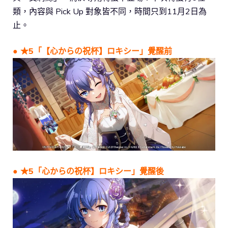
類，內容與 Pick Up 對象皆不同，時間只到11月2日為
止。
● ★5「【心からの祝杯】ロキシー」覺醒前
● ★5「心からの祝杯】ロキシー」覺醒後