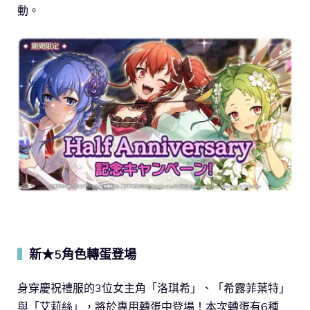
動。
新★5角色轉蛋登場
▍
身穿慶祝禮服的3位女主角「洛琪希」、「希露菲葉特」
與「艾莉絲」，將於專用轉蛋中登場！本次轉蛋有6種