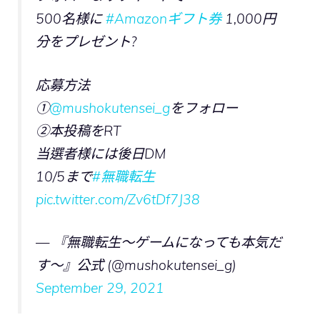
500名様に
#Amazonギフト券
1,000円
分をプレゼント?
応募方法
①
@mushokutensei_g
をフォロー
②本投稿をRT
当選者様には後日DM
10/5まで
#無職転生
pic.twitter.com/Zv6tDf7J38
— 『無職転生～ゲームになっても本気だ
す～』公式 (@mushokutensei_g)
September 29, 2021