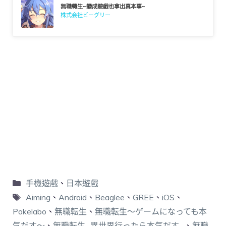
無職轉生~變成遊戲也拿出真本事~
株式会社ビーグリー
手機遊戲
、
日本遊戲
Aiming
、
Android
、
Beaglee
、
GREE
、
iOS
、
Pokelabo
、
無職転生
、
無職転生～ゲームになっても本
気だす～
、
無職転生~異世界行ったら本気だす~
、
無職