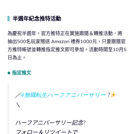
半週年紀念推特活動
▍
為慶祝半週年，官方推特正在實施跟隨＆轉推活動，將
抽出500名玩家贈送 Amazon 禮券1000元，只要跟隨官
方推特帳號並轉推指定推文即可參加。活動時間至10月5
日為止。
■ 指定推文
／
#無職転生ハーフアニバーサリー
?
＼
ハーフアニバーサリー記念?
フォロー＆リツイートで