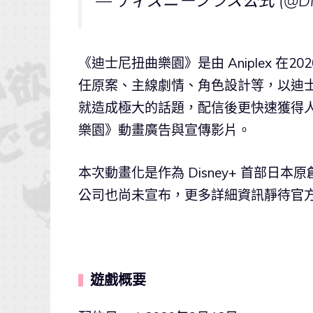
— ディズニープラス公式 (@Disn
《迪士尼扭曲樂園》是由 Aniplex 在
任原案、主線劇情、角色設計等，以迪
就造成極大的話題，配信後更快速獲得人氣。
樂園》動畫廣告與宣傳影片。
本次動畫化是作為 Disney+ 首部日本
公司也尚未宣布，更多詳細資訊靜待官方發
遊戲概要
▍