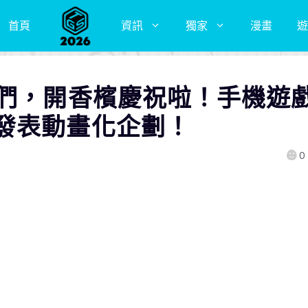
首頁
資訊
獨家
漫畫
遊
生們，開香檳慶祝啦！手機遊
發表動畫化企劃！
0