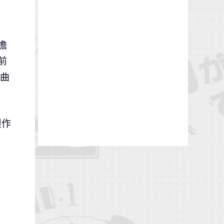
擔
前
扭曲
製作