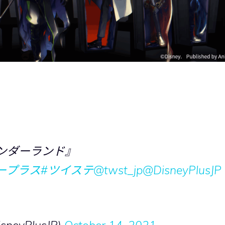
ンダーランド』
ープラス
#ツイステ
@twst_jp
@DisneyPlusJP