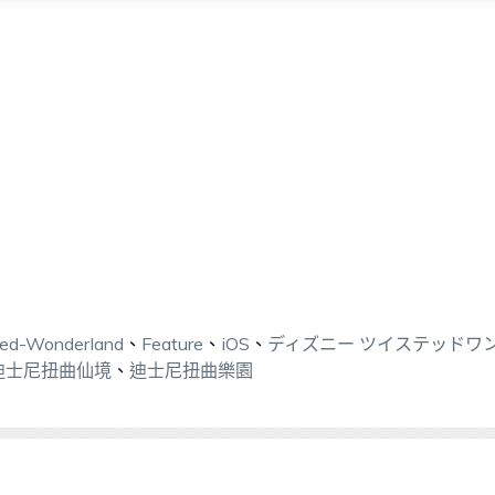
ted-Wonderland
、
Feature
、
iOS
、
ディズニー ツイステッドワ
迪士尼扭曲仙境
、
迪士尼扭曲樂園