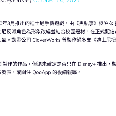
eyPlusJP)
October 14, 2021
2020年3月推出的迪士尼手機遊戲，由《黑執事》枢やな 
士尼反派角色為形象改編並結合校園題材，在正式配信
動畫公司 CloverWorks 曾製作過多支《迪士尼
原創製作的作品，但還未確定是否只在 Disney+ 推出，
表，或關注 QooApp 的後續報導。