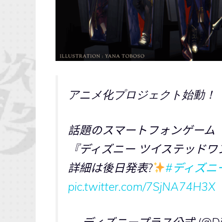
アニメ化プロジェクト始動！
話題のスマートフォンゲーム
『ディズニー ツイステッドワ
詳細は後日発表?
#ディズニ
pic.twitter.com/7SjNA74H3X