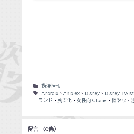
動漫情報
Android
、
Aniplex
、
Disney
、
Disney Twis
ーランド
、
動畫化
、
女性向 Otome
、
枢やな
、
留言
（
0
條）