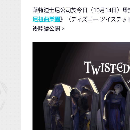
華特迪士尼公司於今日（10月14日）舉辦
尼扭曲樂園
》（ディズニー ツイステ
後陸續公開。