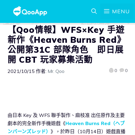
MENU
【Qoo情報】WFS×Key 手遊
新作《Heaven Burns Red》
公開第31C 部隊角色 即日展
開 CBT 玩家募集活動
0
0
2021/10/15
作者:
Mr. Qoo
由日本 Key 及 WFS 聯手製作、麻枝准 出任原作及主要
劇本的完全新作手機遊戲《
Heaven Burns Red（ヘブ
ンバーンズレッド）
》，於昨日（10月14日）遊戲直播