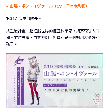
● 山脇・ボン・イヴァール（CV：千本木彩花）
第31C 部隊部隊長。
與豊後計畫一起征服世界的瘋狂科學家。與茅森等人同
期。雖然高壓、血氣方剛，但真的是一個對朋友很好的
孩子。