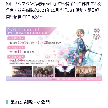
節目「ヘブバン情報局 Vol.1」中公開第31C 部隊 PV 及
角色，並宣布將於2021年11月舉行CBT 活動，即日起
開始招募 CBT 玩家。
第31C 部隊 PV 公開
▍