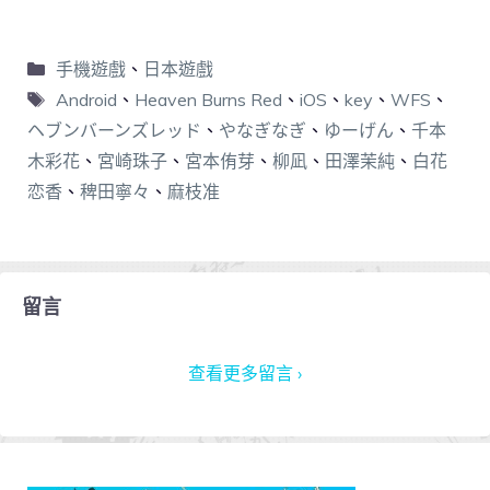
手機遊戲
、
日本遊戲
Android
、
Heaven Burns Red
、
iOS
、
key
、
WFS
、
ヘブンバーンズレッド
、
やなぎなぎ
、
ゆーげん
、
千本
木彩花
、
宮崎珠子
、
宮本侑芽
、
柳凪
、
田澤茉純
、
白花
恋香
、
稗田寧々
、
麻枝准
留言
查看更多留言 ›