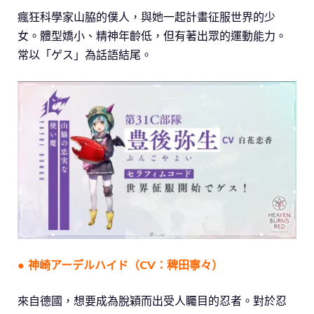
瘋狂科學家山脇的僕人，與她一起計畫征服世界的少
女。體型嬌小、精神年齡低，但有著出眾的運動能力。
常以「ゲス」為話語結尾。
● 神崎アーデルハイド（CV：稗田寧々）
來自德國，想要成為脫穎而出受人矚目的忍者。對於忍