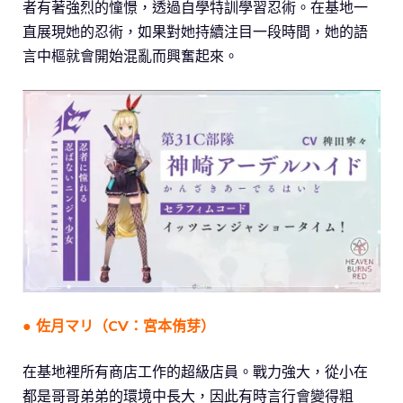
者有著強烈的憧憬，透過自學特訓學習忍術。在基地一
直展現她的忍術，如果對她持續注目一段時間，她的語
言中樞就會開始混亂而興奮起來。
● 佐月マリ（CV：宮本侑芽）
在基地裡所有商店工作的超級店員。戰力強大，從小在
都是哥哥弟弟的環境中長大，因此有時言行會變得粗