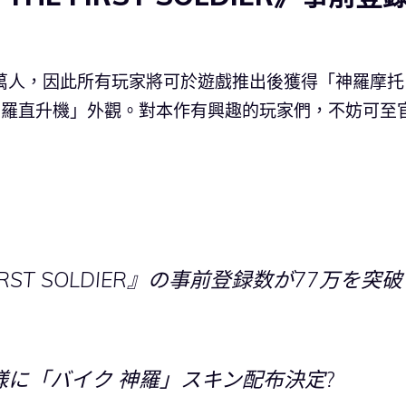
萬人，因此所有玩家將可於遊戲推出後獲得「神羅摩托
神羅直升機」外觀。對本作有興趣的玩家們，不妨可至
HE FIRST SOLDIER』の事前登録数が77万を突破
に「バイク 神羅」スキン配布決定?