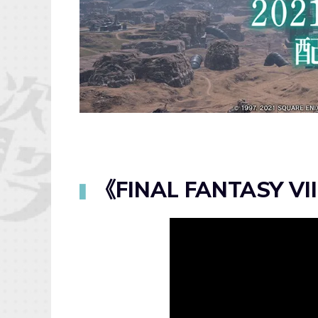
《FINAL FANTASY V
▍