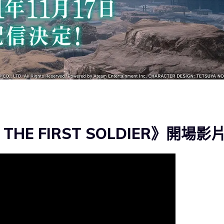
II THE FIRST SOLDIER》開場影