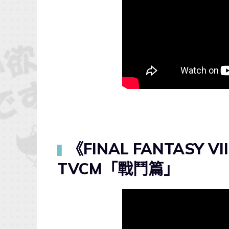
《FINAL FANTASY VII
▍
TVCM「戰鬥篇」