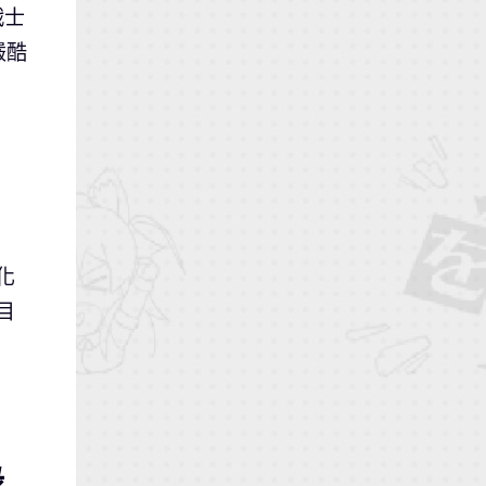
戰士
嚴酷
化
目
錄