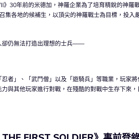
Y VII》30年前的米德加，神羅企業為了培育精銳的神羅
t 0」，召集各地的候補生，以頂尖的神羅戰士為目標，投入
人卻仍無法打造出理想的士兵――
「忍者」、「武鬥僧」以及「遊騎兵」等職業，玩家將
能力與其他玩家進行對戰，在殘酷的對戰中生存下來，
II THE FIRST SOLDIER》事前登