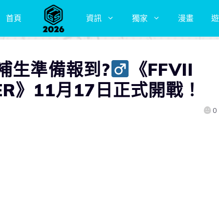
首頁
資訊
獨家
漫畫
遊
補生準備報到?‍
《FFVII
DIER》11月17日正式開戰！
0