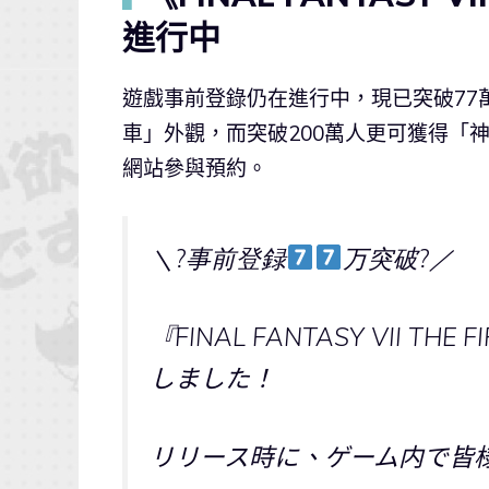
進行中
遊戲事前登錄仍在進行中，現已突破77
車」外觀，而突破200萬人更可獲得「
網站參與預約。
＼?事前登録
万突破?／
『FINAL FANTASY VII T
しました！
リリース時に、ゲーム内で皆様