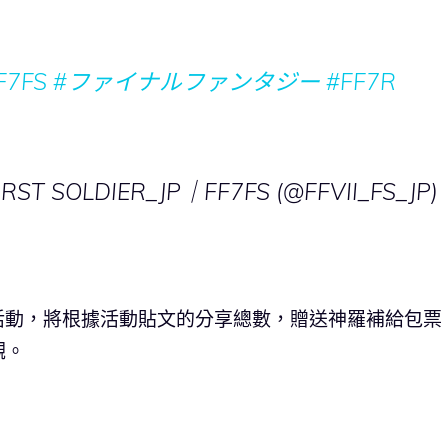
F7FS
#ファイナルファンタジー
#FF7R
IRST SOLDIER_JP｜FF7FS (@FFVII_FS_JP)
辦分享活動，將根據活動貼文的分享總數，贈送神羅補給包票
觀。