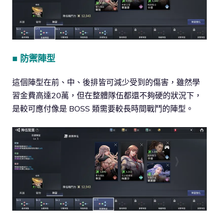
■ 防禦陣型
這個陣型在前、中、後排皆可減少受到的傷害，雖然學
習金費高達20萬，但在整體隊伍都還不夠硬的狀況下，
是較可應付像是 BOSS 類需要較長時間戰鬥的陣型。