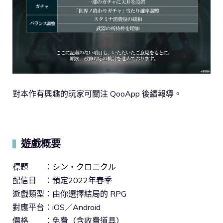
對本作有興趣的玩家可關注 QooApp 後續報導。
遊戲概要
▍
標題 ：シン・クロニクル
配信日 ：預定2022年春季
遊戲類型：由你選擇結局的 RPG
對應平台：iOS／Android
價格 ：免費（含收費道具）