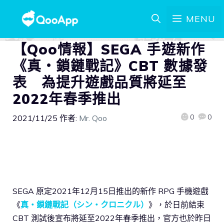
MENU
【Qoo情報】SEGA 手遊新作
《真・鎖鏈戰記》CBT 數據發
表 為提升遊戲品質將延至
2022年春季推出
0
0
2021/11/25
作者:
Mr. Qoo
SEGA 原定2021年12月15日推出的新作 RPG 手機遊戲
《
真・鎖鏈戰記（シン・クロニクル）
》，於日前結束
CBT 測試後宣布將延至2022年春季推出，官方也於昨日