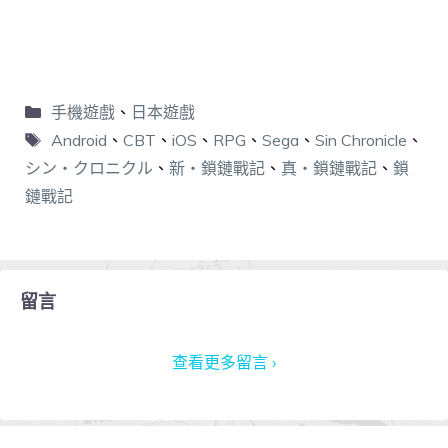
手機遊戲
、
日本遊戲
Android
、
CBT
、
iOS
、
RPG
、
Sega
、
Sin Chronicle
、
シン・クロニクル
、
新・鎖鏈戰記
、
真・鎖鏈戰記
、
鎖
鏈戰記
留言
查看更多留言 ›