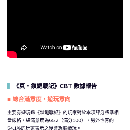
▍
《真・鎖鏈戰記》CBT 數據報告
■ 總合滿意度・遊玩意向
主要有遊玩過《鎖鏈戰記》的玩家對於本項評分標準相
當嚴格，總滿意度為65.2（滿分100），另外也有約
54.1%的玩家表示之後會想繼續玩。