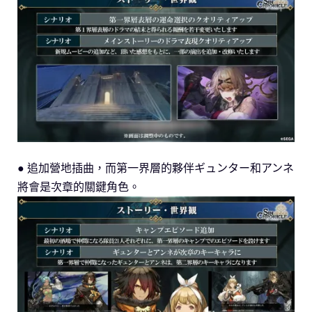
● 追加營地插曲，而第一界層的夥伴ギュンター和アンネ
將會是次章的關鍵角色。