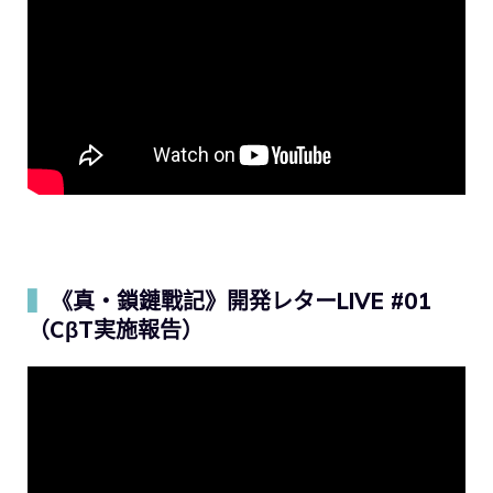
▍
《真・鎖鏈戰記》開発レターLIVE #01
（CβT実施報告）