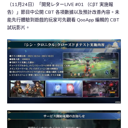
（11月24日）「開発レターLIVE #01 （CβT 実施報
告）」節目中公開 CBT 各項數據以及預計改善內容。未
能先行體驗到遊戲的玩家可先觀看 QooApp 編輯的 CBT
試玩影片。