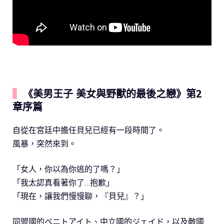
▍
《美男王子 美女與野獸的最後之戀》第2
章序篇
自從在宮廷中擔任貝兒已經有一段時間了。
風暴，突然來到。
「女人，你以為你逃的了嗎？」
「我太認真看著你了…抱歉」
「現在，讓我們慢慢聊，『貝兒』？」
同盟國的ベニトアイト、中立國的ジェイド，以及敵國