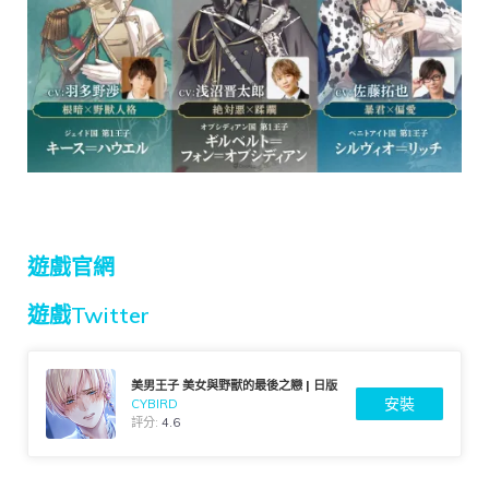
遊戲官網
遊戲Twitter
美男王子 美女與野獸的最後之戀 | 日版
安裝
CYBIRD
評分:
4.6