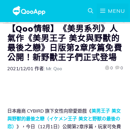
MENU
【Qoo情報】《美男系列》人
氣作《美男王子 美女與野獸的
最後之戀》日版第2章序篇免費
公開！新野獸王子們正式登場
0
0
2021/12/01
作者:
Mr. Qoo
日本廠商 CYBIRD 旗下女性向戀愛遊戲《
美男王子 美女
與野獸的最後之戀（イケメン王子 美女と野獣の最後の
恋）
》，今日（12月1日）公開第2章序篇，玩家可免費