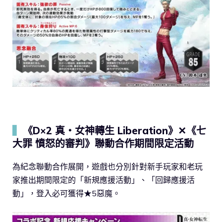
▍
《D×2 真・女神轉生 Liberation》✕《七
大罪 憤怒的審判》聯動合作期間限定活動
為紀念聯動合作展開，遊戲也分別針對新手玩家和老玩
家推出期間限定的「新規應援活動」、「回歸應援活
動」，登入必可獲得★5惡魔。