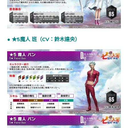
● ★5魔人 班（CV：鈴木達央）