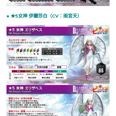
● ★5女神 伊麗莎白（CV：雨宮天）