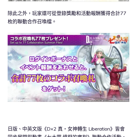
除此之外，玩家還可從登錄獎勵和活動報酬獲得合計77
枚的聯動合作召喚檔。
日版、中英文版《D×2 真・女神轉生 Liberation》皆會
同步展開與動畫《七大罪 憤怒的審判》聯動合作活動，