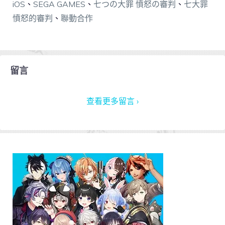
iOS
、
SEGA GAMES
、
七つの大罪 憤怒の審判
、
七大罪
憤怒的審判
、
聯動合作
留言
查看更多留言 ›