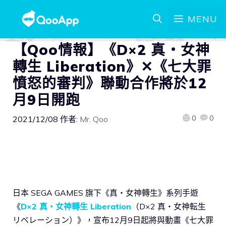
MENU
【Qoo情報】《D×2 真・女神
轉生 Liberation》✕《七大罪
憤怒的審判》聯動合作將於12
月9日開跑
0
0
2021/12/08
作者:
Mr. Qoo
日本 SEGA GAMES 旗下《真・女神轉生》系列手遊
《
D×2 真・女神轉生 Liberation
（D×2 真・女神転生
リベレーション）》，宣布12月9日起將與動畫《七大罪