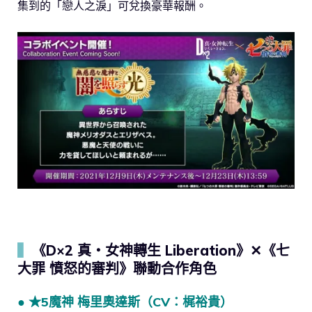
集到的「戀人之淚」可兌換豪華報酬。
▍
《D×2 真・女神轉生 Liberation》✕《七
大罪 憤怒的審判》聯動合作角色
● ★5魔神 梅里奧達斯（CV：梶裕貴）