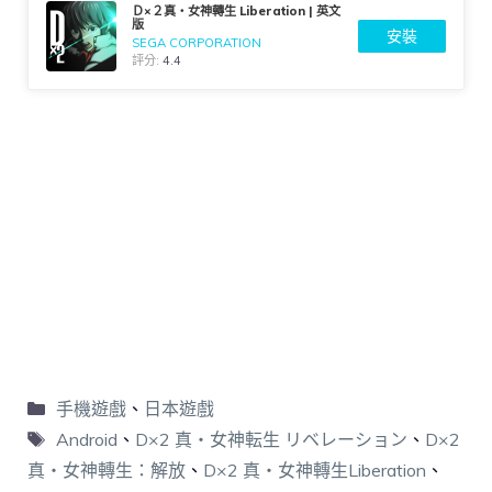
Ｄ×２真・女神轉生 Liberation | 英文
版
安裝
SEGA CORPORATION
評分:
4.4
手機遊戲
、
日本遊戲
Android
、
D×2 真・女神転生 リベレーション
、
D×2
真・女神轉生：解放
、
D×2 真・女神轉生Liberation
、