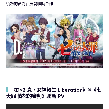
憤怒的審判》展開聯動合作。
▍
《D×2 真・女神轉生 Liberation》✕《七
大罪 憤怒的審判》聯動 PV