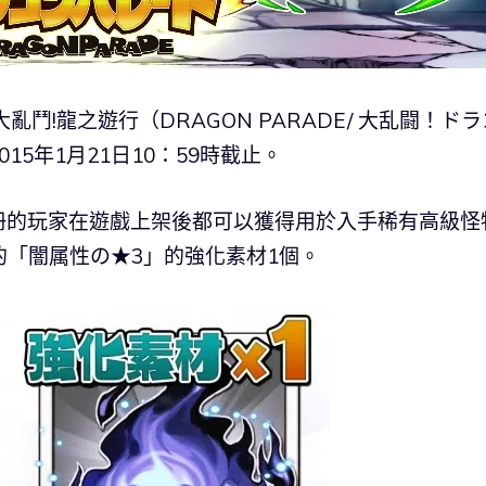
『大亂鬥!龍之遊行（DRAGON PARADE/ 大乱闘！ド
5年1月21日10：59時截止。
冊的玩家在遊戲上架後都可以獲得用於入手稀有高級怪
0的「闇属性の★3」的強化素材1個。