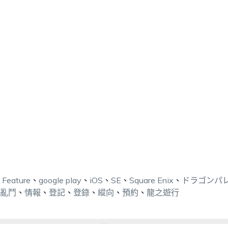
、
Feature
、
google play
、
iOS
、
SE
、
Square Enix
、
ドラゴンパ
亂鬥
、
情報
、
登記
、
登錄
、
縱向
、
預約
、
龍之遊行