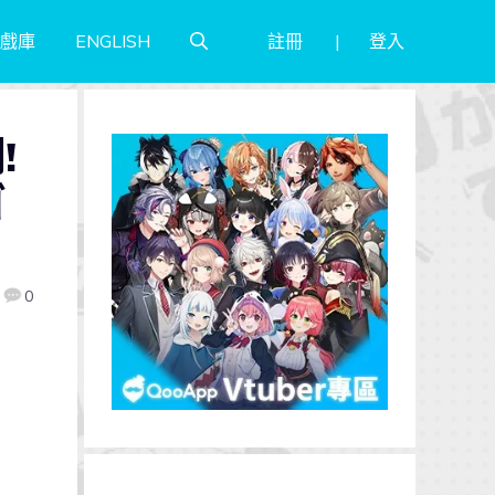
註冊
登入
戲庫
ENGLISH
!
ゴ
0