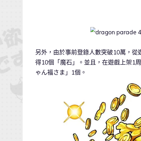
另外，由於事前登錄人數突破10萬，從
得10個「魔石」。並且，在遊戲上架1周
ゃん福さま」1個。