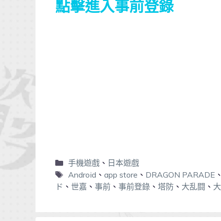
點擊進入事前登錄
手機遊戲
、
日本遊戲
Android
、
app store
、
DRAGON PARADE
ド
、
世嘉
、
事前
、
事前登錄
、
塔防
、
大乱闘
、
大