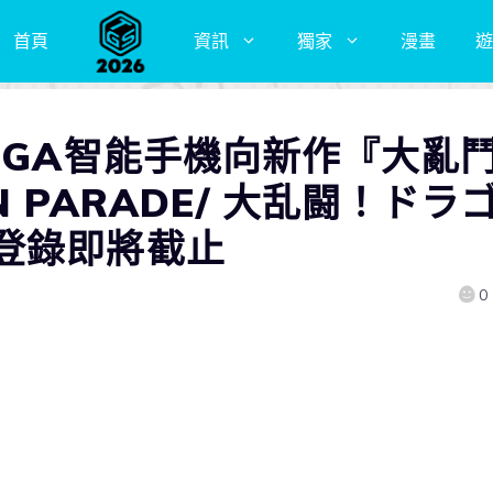
首頁
資訊
獨家
漫畫
遊
EGA智能手機向新作『大亂鬥
 PARADE/ 大乱闘！ドラ
登錄即將截止
0