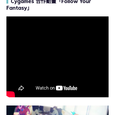
Cygames 合作動畫「Follow Your
▍
Fantasy」