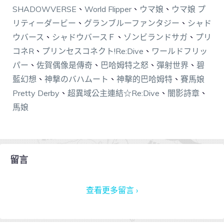
SHADOWVERSE
、
World Flipper
、
ウマ娘
、
ウマ娘 プ
リティーダービー
、
グランブルーファンタジー
、
シャド
ウバース
、
シャドウバースＦ
、
ゾンビランドサガ
、
プリ
コネR
、
プリンセスコネクト!Re:Dive
、
ワールドフリッ
パー
、
佐賀偶像是傳奇
、
巴哈姆特之怒
、
彈射世界
、
碧
藍幻想
、
神撃のバハムート
、
神擊的巴哈姆特
、
賽馬娘
Pretty Derby
、
超異域公主連結☆Re:Dive
、
闇影詩章
、
馬娘
留言
查看更多留言 ›