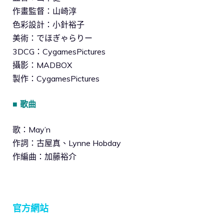
作畫監督：山崎淳
色彩設計：小針裕子
美術：でほぎゃらりー
3DCG：CygamesPictures
攝影：MADBOX
製作：CygamesPictures
■ 歌曲
歌：May’n
作詞：古屋真、Lynne Hobday
作編曲：加藤裕介
官方網站