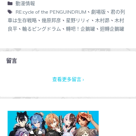
動漫情報
RE:cycle of the PENGUINDRUM
、
劇場版
、
君の列
車は生存戦略
、
幾原邦彦
、
星野リリィ
、
木村昴
、
木村
良平
、
輪るピングドラム
、
轉吧！企鵝罐
、
迴轉企鵝罐
留言
查看更多留言 ›