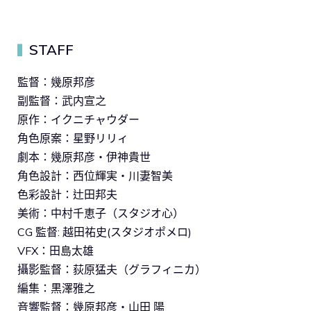
STAFF
▍
監督：幾原邦彦
副監督：武内宣之
原作：イクニチャウダー
角色原案：星野リリィ
劇本：幾原邦彦・伊神貴世
角色設計：西位輝実・川妻智美
色彩設計：辻田邦夫
美術：中村千恵子（スタジオ心）
CG 監督: 越田祐史(スタジオポメロ)
VFX：田島太雄
攝影監督：荻原猛夫（グラフィニカ）
編集：黒澤雅之
音響監督：幾原邦彦・山田 陽