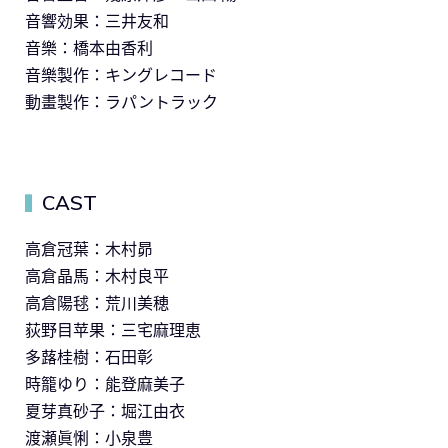
音響効果：三井友和
音樂：橋本由香利
音樂製作：キングレコード
動畫製作：ラパントラック
CAST
▍
高倉冠葉：木村昴
高倉晶馬：木村良平
高倉陽毬：荒川美穂
荻野目苹果：三宅麻理恵
多蕗桂樹：石田彰
時籠ゆり：能登麻美子
夏芽真砂子：堀江由衣
渡瀬眞悧：小泉豊