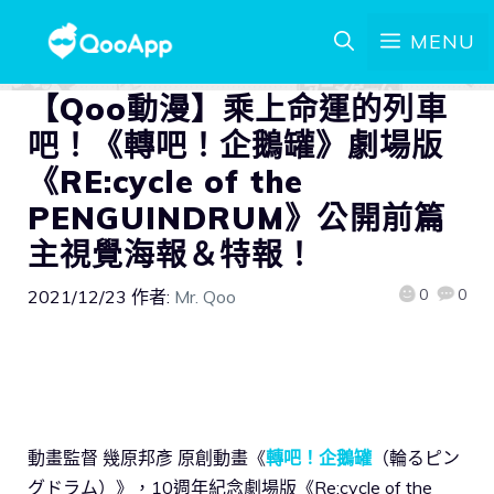
MENU
【Qoo動漫】乘上命運的列車
吧！《轉吧！企鵝罐》劇場版
《RE:cycle of the
PENGUINDRUM》公開前篇
主視覺海報＆特報！
0
0
2021/12/23
作者:
Mr. Qoo
動畫監督 幾原邦彥 原創動畫《
轉吧！企鵝罐
（輪るピン
グドラム）》，10週年紀念劇場版《Re:cycle of the