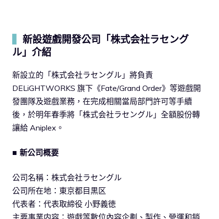
▍
新設遊戲開發公司「株式会社ラセング
ル」介紹
新設立的「株式会社ラセングル」將負責
DELiGHTWORKS 旗下《Fate/Grand Order》等遊戲開
發團隊及遊戲業務，在完成相關當局部門許可等手續
後，於明年春季將「株式会社ラセングル」全額股份轉
讓給 Aniplex。
■ 新公司概要
公司名稱：株式会社ラセングル
公司所在地：東京都目黒区
代表者：代表取締役 小野義徳
主要事業内容：遊戲等數位內容企劃、製作、營運和銷