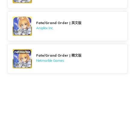
Fate/Grand Order | 英文版
Aniplex Inc.
Fate/Grand Order | 韓文版
Netmarble Games