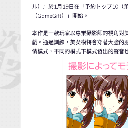
ル）』於1月19日在「予約トップ10（
（GameGift）」開始。
本作是一款玩家以專業攝影師的視角對美
戲。通過訓練，美女模特會穿著大膽的服
情模式，不同的模式下模式發出的聲音