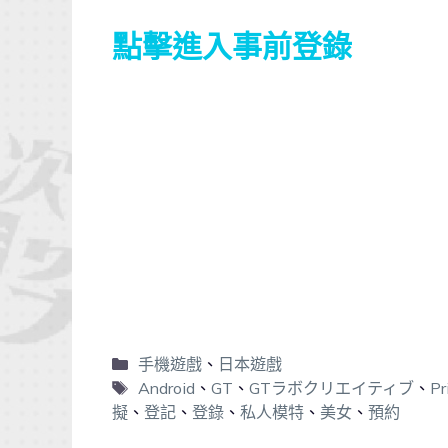
點擊進入事前登錄
手機遊戲
、
日本遊戲
Android
、
GT
、
GTラボクリエイティブ
、
Pr
擬
、
登記
、
登錄
、
私人模特
、
美女
、
預約