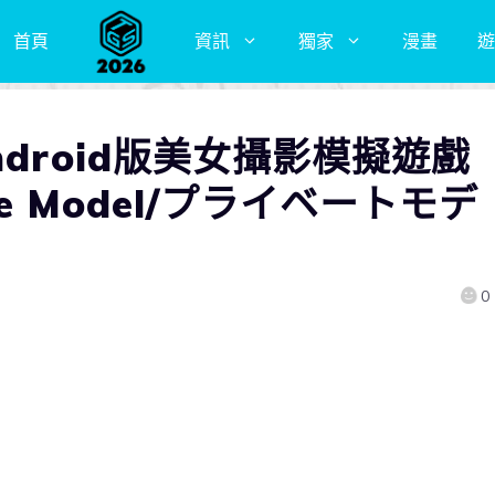
首頁
資訊
獨家
漫畫
遊
droid版美女攝影模擬遊戲
e Model/プライベートモデ
0