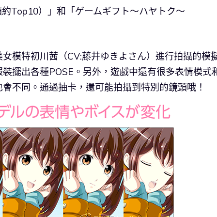
預約Top10）」和「ゲームギフト〜ハヤトク〜
女模特初川茜（CV:藤井ゆきよさん）進行拍攝的模
裝擺出各種POSE。另外，遊戲中還有很多表情模式
也會不同。通過抽卡，還可能拍攝到特別的鏡頭哦！