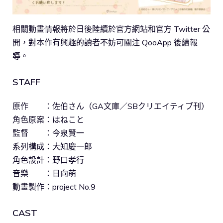
相關動畫情報將於日後陸續於官方網站和官方 Twitter 公
開，對本作有興趣的讀者不妨可關注 QooApp 後續報
導。
STAFF
原作 ：佐伯さん（GA文庫／SBクリエイティブ刊）
角色原案：はねこと
監督 ：今泉賢一
系列構成：大知慶一郎
角色設計：野口孝行
音樂 ：日向萌
動畫製作：project No.9
CAST