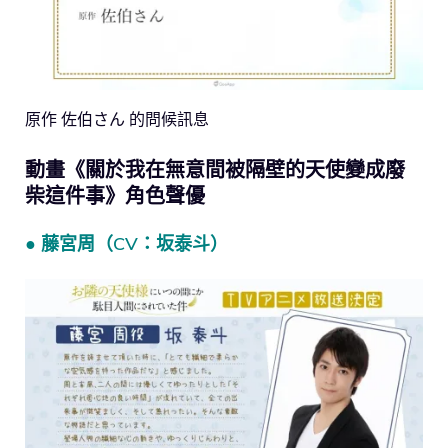
原作 佐伯さん 的問候訊息
動畫《關於我在無意間被隔壁的天使變成廢
柴這件事》角色聲優
● 藤宮周（CV：坂泰斗）