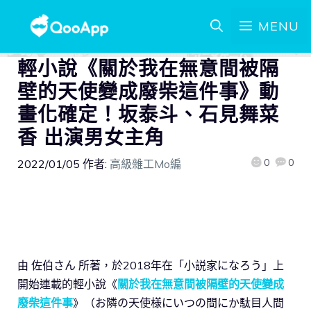
MENU
輕小說《關於我在無意間被隔
壁的天使變成廢柴這件事》動
畫化確定！坂泰斗、石見舞菜
香 出演男女主角
0
0
2022/01/05
作者:
高級雜工Mo編
由 佐伯さん 所著，於2018年在「小説家になろう」上
開始連載的輕小說《
關於我在無意間被隔壁的天使變成
廢柴這件事
》（お隣の天使様にいつの間にか駄目人間