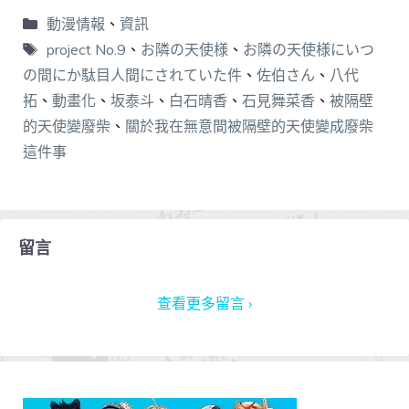
動漫情報
、
資訊
project No.9
、
お隣の天使様
、
お隣の天使様にいつ
の間にか駄目人間にされていた件
、
佐伯さん
、
八代
拓
、
動畫化
、
坂泰斗
、
白石晴香
、
石見舞菜香
、
被隔壁
的天使變廢柴
、
關於我在無意間被隔壁的天使變成廢柴
這件事
留言
查看更多留言 ›