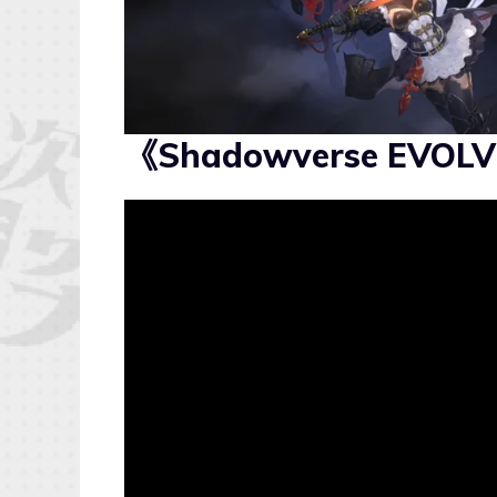
《Shadowverse EV