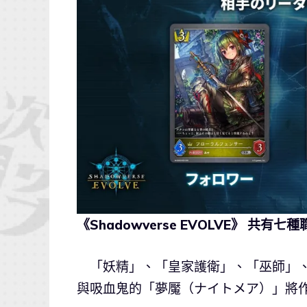
《Shadowverse EVOLVE》 共有七
「妖精」、「皇家護衛」、「巫師」、
與吸血鬼的「夢魘（ナイトメア）」將