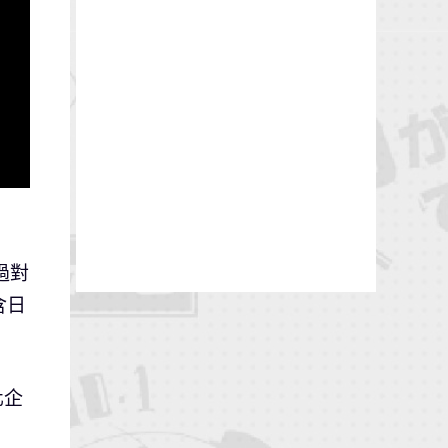
過對
含日
化企