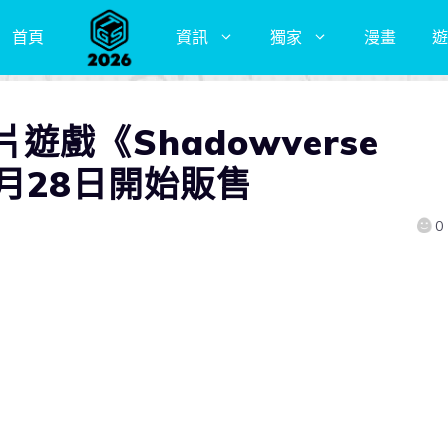
首頁
資訊
獨家
漫畫
遊
戲《Shadowverse
4月28日開始販售
0