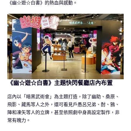
《幽☆遊☆白書》的熱血與感動。
《幽☆遊☆白書》主題快閃餐廳店內布置
店內以「暗黑武術會」為主題打造，除了幽助、桑原、
飛影、藏馬等人之外，還可看見戶愚呂兄弟、酎、鴉、
陣和凍矢等人的立牌，甚至依照劇中身高設定製作，非
常有魄力。